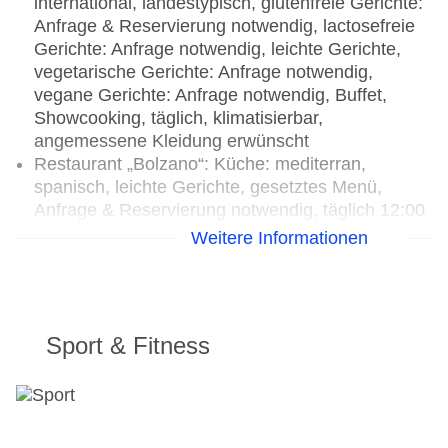
international, landestypisch, glutenfreie Gerichte:
Anfrage & Reservierung notwendig, lactosefreie
Gerichte: Anfrage notwendig, leichte Gerichte,
vegetarische Gerichte: Anfrage notwendig,
vegane Gerichte: Anfrage notwendig, Buffet,
Showcooking, täglich, klimatisierbar,
angemessene Kleidung erwünscht
Restaurant „Bolzano“: Küche: mediterran,
spanisch, leichte Gerichte, gesetztes Menü,
Anfrage & Reservierung notwendig, täglich 12:00
Uhr - 15:30 Uhr, mehrmals pro Woche 18:30 Uhr
Weitere Informationen
- 19:30 Uhr, drei Essenszeiten am Abend,
klimatisierbar, mit Terrasse, angemessene
Kleidung erwünscht
Restaurant „Midori“: Küche: asiatisch, leichte
Sport & Fitness
Gerichte, gesetztes Menü, Reservierung
notwendig, mehrmals pro Woche, drei
Essenszeiten am Abend, klimatisierbar,
angemessene Kleidung erwünscht
Bars & mehr: 3