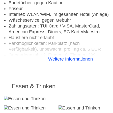
Badetücher: gegen Kaution
Friseur
Internet: WLAN/WiFi, im gesamten Hotel (Anlage)
Wäscheservice: gegen Gebühr
Zahlungsarten: TUI Card / VISA, MasterCard,
American Express, Diners, EC Karte/Maestro
Haustiere nicht erlaubt
Parkmöglichkeiten: Parkplatz (nach
Verfügbarkeit), unbewacht: pro Tag ca. 5 EUR
Gebäudeanzahl: 2, Etagen: 8, Zimmer: 399,
Weitere Informationen
Nebengebäude: 1, Etagen Nebengebäude: 2
Landeskategorie: 4 Sterne
Essen & Trinken