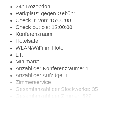
24h Rezeption
Parkplatz: gegen Gebühr
Check-in von: 15:00:00
Check-out bis: 12:00:00
Konferenzraum
Hotelsafe
WLAN/WiFi im Hotel
Lift
Minimarkt
Anzahl der Konferenzräume: 1
Anzahl der Aufzüge: 1
Zimmerservice
Gesamtanzahl der Stockwerke: 35
Gesamtanzahl der Zimmer: 527
Pools:Indoor Pool, Outdoor Pool
Zahlungsarten: American Express, Diners Club, M
Landeskategorie: 5 Sterne