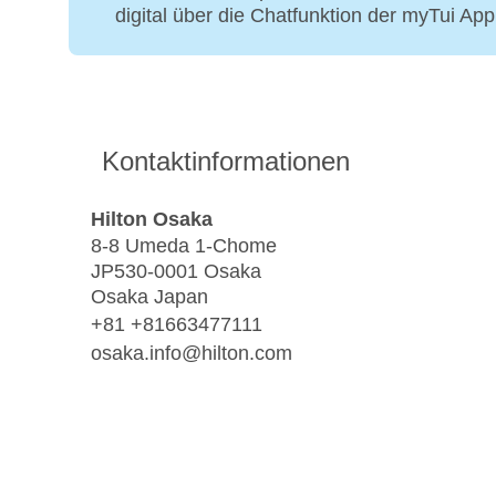
digital über die Chatfunktion der myTui Ap
Kontaktinformationen
Hilton Osaka
8-8 Umeda 1-Chome
JP530-0001 Osaka
Osaka Japan
+81 +81663477111
osaka.info@hilton.com