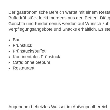
Sonnenterrasse
Gesamtanzahl der Stockwerke: 15
Der gastronomische Bereich wartet mit einem Restau
Gesamtanzahl der Zimmer: 260
Buffetfrühstück lockt morgens aus den Betten. Diätg
Pools:Beheizter Außenpool, Outdoor Pool, Sonn
Gerichte und Kindermenüs werden auf Wunsch zubere
Zahlungsarten: American Express, Mastercard, V
Verpflegungsangebote und Snacks erhältlich. Es st
Landeskategorie: 4 Sterne
Bar
Frühstück
Frühstücksbuffet
Kontinentales Frühstück
Cafe: ohne Gebühr
Restaurant
Angenehm beheiztes Wasser im Außenpoolbereich so