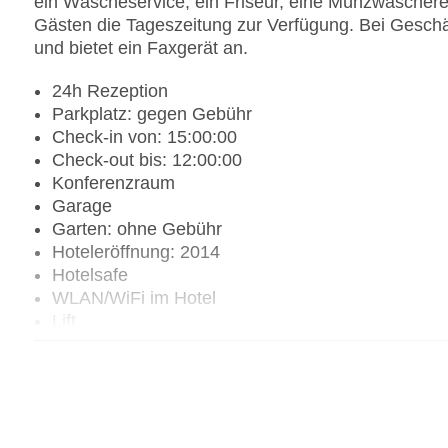
ein Wäscheservice, ein Friseur, eine Münzwäscherei
Gästen die Tageszeitung zur Verfügung. Bei Geschäf
und bietet ein Faxgerät an.
24h Rezeption
Parkplatz: gegen Gebühr
Check-in von: 15:00:00
Check-out bis: 12:00:00
Konferenzraum
Garage
Garten: ohne Gebühr
Hoteleröffnung: 2014
Hotelsafe
WLAN/WiFi im Hotel
Lift
Minimarkt
Anzahl der Konferenzräume: 3
Anzahl der Aufzüge: 1
Haustiere: gegen Gebühr
Zimmerservice