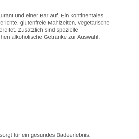
rant und einer Bar auf. Ein kontinentales
erichte, glutenfreie Mahlzeiten, vegetarische
enschirme am Pool, Liegen am Pool
itet. Zusätzlich sind spezielle
isa
ehen alkoholische Getränke zur Auswahl.
rgt für ein gesundes Badeerlebnis.