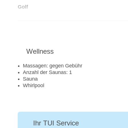
Golf
Golfplatz
Aerobic
Beachvolleyball
Fahrradverleih
Wellness
Fitnessraum
Tennisplatz
Massagen: gegen Gebühr
Anzahl der Saunas: 1
Sauna
Whirlpool
Ihr TUI Service