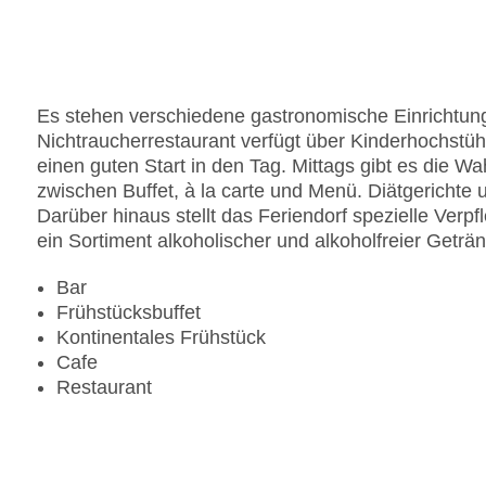
Gesamtanzahl der Zimmer: 74
Pools:Kinderbecken, Outdoor Pool, Sonnenschir
Zahlungsarten: American Express, Mastercard, V
Landeskategorie: 5 Sterne
Es stehen verschiedene gastronomische Einrichtung
Nichtraucherrestaurant verfügt über Kinderhochstühl
einen guten Start in den Tag. Mittags gibt es die 
zwischen Buffet, à la carte und Menü. Diätgericht
Darüber hinaus stellt das Feriendorf spezielle Verp
ein Sortiment alkoholischer und alkoholfreier Geträ
Bar
Frühstücksbuffet
Kontinentales Frühstück
Cafe
Restaurant