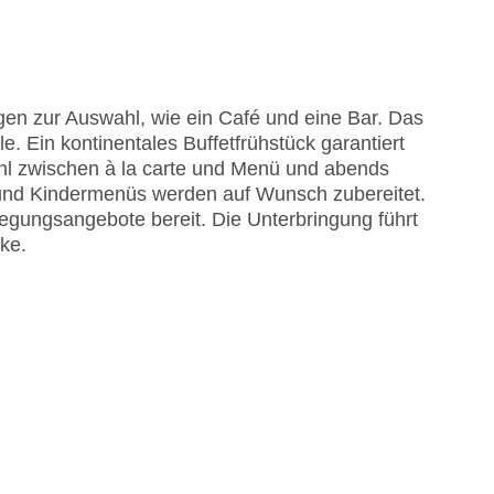
me am Pool, Liegen am Pool
isa
en zur Auswahl, wie ein Café und eine Bar. Das
e. Ein kontinentales Buffetfrühstück garantiert
Wahl zwischen à la carte und Menü und abends
e und Kindermenüs werden auf Wunsch zubereitet.
flegungsangebote bereit. Die Unterbringung führt
nke.