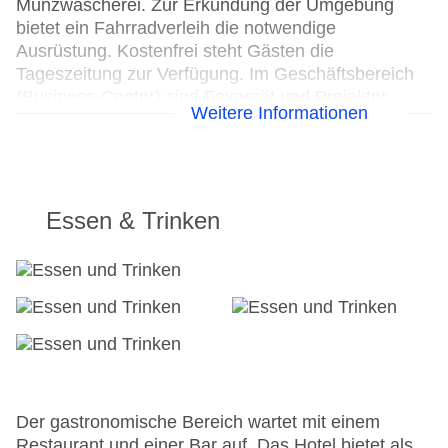
Münzwäscherei. Zur Erkundung der Umgebung
bietet ein Fahrradverleih die notwendige
Ausrüstung. Kostenfrei steht Gästen die
Tageszeitung zur Verfügung. Im Geschäftsbereich
(Business-Center) sind Faxgerät und Projektor
Weitere Informationen
vorhanden.
24h Rezeption
Parkplatz
Check-in von: 15:00:00
Essen & Trinken
Check-out bis: 12:00:00
Konferenzraum
Garage
Garten: ohne Gebühr
Hoteleröffnung: 2019
Hotelsafe
WLAN/WiFi im Hotel
Letzte umfassende Renovierung: 2022
Lift
Der gastronomische Bereich wartet mit einem
Minimarkt
Restaurant und einer Bar auf. Das Hotel bietet als