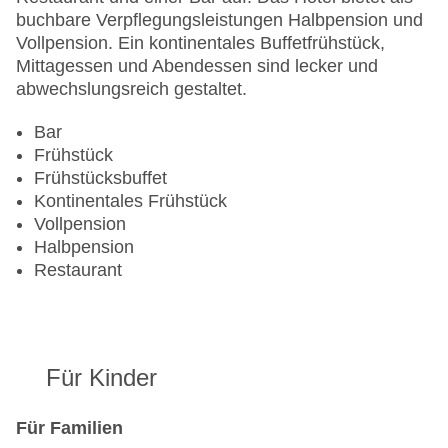
Anzahl der Konferenzräume: 7
buchbare Verpflegungsleistungen Halbpension und
Anzahl der Aufzüge: 2
Vollpension. Ein kontinentales Buffetfrühstück,
Haustiere
Mittagessen und Abendessen sind lecker und
Haustiere auf Anfrage: gegen Gebühr
abwechslungsreich gestaltet.
Zimmerservice
Gesamtanzahl der Stockwerke: 5
Bar
Gesamtanzahl der Zimmer: 210
Frühstück
Pools:Outdoor Pool, Liegen am Pool
Frühstücksbuffet
Zahlungsarten: American Express, Diners Club,
Kontinentales Frühstück
EC Maestro, Mastercard, Visa
Vollpension
Landeskategorie: 4 Sterne
Halbpension
Restaurant
Für Kinder
Für Familien