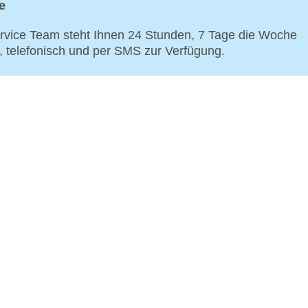
e
vice Team steht Ihnen 24 Stunden, 7 Tage die Woche
p, telefonisch und per SMS zur Verfügung.