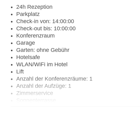
24h Rezeption
Parkplatz
Check-in von: 14:00:00
Check-out bis: 10:00:00
Konferenzraum
Garage
Garten: ohne Gebühr
Hotelsafe
WLAN/WiFi im Hotel
Lift
Anzahl der Konferenzräume: 1
Anzahl der Aufzüge: 1
Zimmerservice
Sonnenterrasse
Gesamtanzahl der Stockwerke: 2
Gesamtanzahl der Zimmer: 64
Pools:Kinderbecken, Indoor Pool, Outdoor Pool, 
Zahlungsarten: American Express, Diners Club, M
Landeskategorie: 3 Sterne