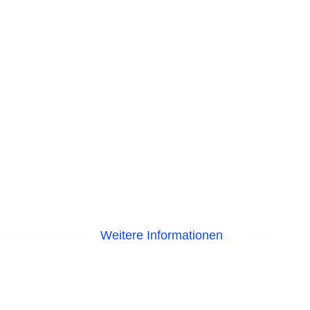
Weitere Informationen
Liegen am Pool
astercard, Visa