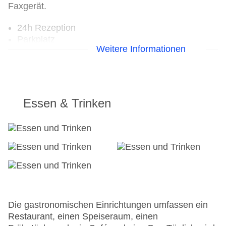
Faxgerät.
24h Rezeption
Parkplatz
Weitere Informationen
Check-in von: 14:00:00
Check-out bis: 12:00:00
Konferenzraum
Garage: gegen Gebühr
Hotelsafe
Essen & Trinken
WLAN/WiFi im Hotel
Lift
Anzahl der Konferenzräume: 1
Anzahl der Aufzüge: 1
Gesamtanzahl der Zimmer: 471
Zahlungsarten: American Express, Mastercard,
Visa
Landeskategorie: 3 Sterne
Die gastronomischen Einrichtungen umfassen ein
Restaurant, einen Speiseraum, einen