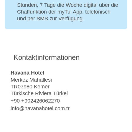
Stunden, 7 Tage die Woche digital über die
Chatfunktion der myTui App, telefonisch
und per SMS zur Verfügung.
Kontaktinformationen
Havana Hotel
Merkez Mahallesi
TR07980 Kemer
Türkische Riviera Türkei
+90 +902426062270
info@havanahotel.com.tr