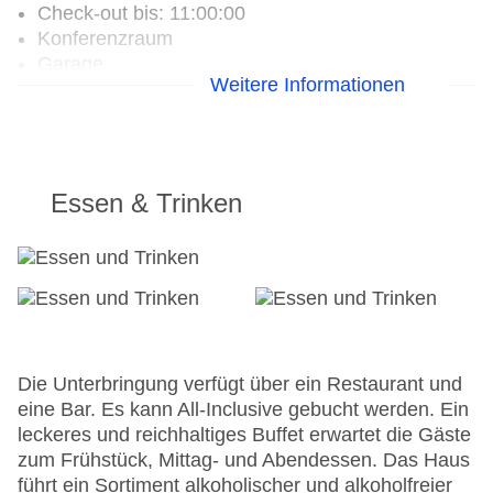
Check-out bis: 11:00:00
Konferenzraum
Garage
Weitere Informationen
Garten: ohne Gebühr
Hotelsafe
WLAN/WiFi im Hotel: gegen Gebühr
Minimarkt
Haustiere
Essen & Trinken
Zimmerservice
Sonnenterrasse
Gesamtanzahl der Stockwerke: 3
Gesamtanzahl der Zimmer: 81
Pools:Kinderbecken, Outdoor Pool,
Sonnenschirme am Pool, Liegen am Pool
Zahlungsarten: Mastercard, Visa
Die Unterbringung verfügt über ein Restaurant und
Landeskategorie: 3 Sterne
eine Bar. Es kann All-Inclusive gebucht werden. Ein
leckeres und reichhaltiges Buffet erwartet die Gäste
zum Frühstück, Mittag- und Abendessen. Das Haus
führt ein Sortiment alkoholischer und alkoholfreier