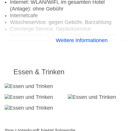
Internet: WLAN/WiFi, im gesamten Hotel
(Anlage): ohne Gebühr
Internetcafe
Wäscheservice: gegen Gebühr, Barzahlung
Concierge Service, Gepäckservice
Zahlungsarten: TUI Card / VISA, MasterCard,
Weitere Informationen
American Express
Haustiere nicht erlaubt
Parkmöglichkeiten: Parkplatz (nach
Verfügbarkeit), Stellplätze, nicht überdacht: ohne
Gebühr, Anfrage & Reservierung nicht notwendig
Essen & Trinken
Businesscenter: täglich 08:30 Uhr - 17:00 Uhr,
ohne Gebühr, Sprachen: englisch
Tagungseinrichtungen: Konferenzräume: 9,
klimatisierte Tagungsräume, Tagungsequipment:
Barzahlung, pro Stunde ca. 405.00 USD, Coffee
Breaks: Barzahlung, pro Person ab 7.00 USD
Zimmer: 210
Landeskategorie: 5 Sterne
Ihre Unterkunft bietet folgende