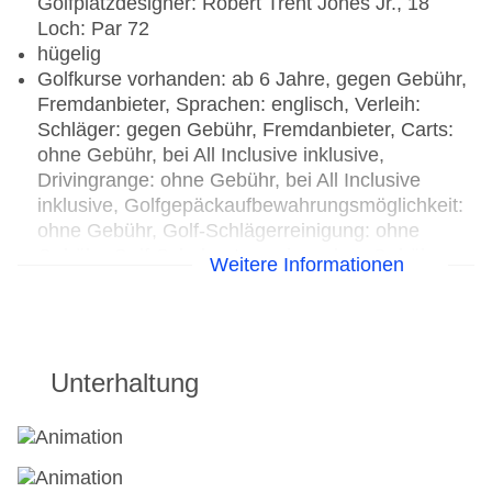
Golfplatzdesigner: Robert Trent Jones Jr., 18
Loch: Par 72
hügelig
Golfkurse vorhanden: ab 6 Jahre, gegen Gebühr,
Fremdanbieter, Sprachen: englisch, Verleih:
Schläger: gegen Gebühr, Fremdanbieter, Carts:
ohne Gebühr, bei All Inclusive inklusive,
Drivingrange: ohne Gebühr, bei All Inclusive
inklusive, Golfgepäckaufbewahrungsmöglichkeit:
ohne Gebühr, Golf-Schlägerreinigung: ohne
Gebühr, Golf-Schuhputzservice: ohne Gebühr,
Weitere Informationen
Fremdanbieter, Golf-Shuttle: ohne Gebühr, bei All
Inclusive inklusive, Pro-Shop
Beachfußball
Tennis: Tennisplätze: 11, Rasenplatz, Flutlicht
Unterhaltung
Ohne Gebühr
Fitnessraum: ab 18 Jahre, 06:30 Uhr - 19:00 Uhr