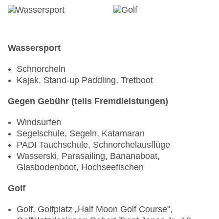
Bars & mehr: 3
Coffeeshop „Lester's Cafe“: 06:00 Uhr - 18:00 Uhr
Poolbar Outdoor „Swim Up Bar“: 10:00 Uhr -
18:00 Uhr
Lobbybar „Cedar Bar“: 09:00 Uhr - 01:00 Uhr
Wassersport
Schnorcheln
Kajak, Stand-up Paddling, Tretboot
Gegen Gebühr (teils Fremdleistungen)
Windsurfen
Segelschule, Segeln, Katamaran
PADI Tauchschule, Schnorchelausflüge
Wasserski, Parasailing, Bananaboat,
Glasbodenboot, Hochseefischen
Golf
Golf, Golfplatz „Half Moon Golf Course“,