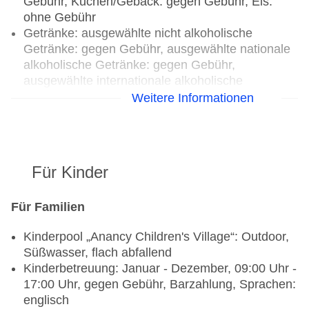
Gebühr, Kuchen/Gebäck: gegen Gebühr, Eis:
ohne Gebühr
Getränke: ausgewählte nicht alkoholische
Getränke: gegen Gebühr, ausgewählte nationale
alkoholische Getränke: gegen Gebühr,
ausgewählte internationale alkoholische
Getränke: gegen Gebühr, ausgewählte
Weitere Informationen
Tischgetränke zu den Mahlzeiten: gegen Gebühr,
Kaffee/Tee am Nachmittag: gegen Gebühr
Candlelightdinner: Anfrage & Reservierung
notwendig, gegen Gebühr, à la carte, gesetztes
Für Kinder
Menü
Galadinner: gegen Gebühr, Buffet, gesetztes
Für Familien
Menü
Weihnachtsspecial: Buffet, Menü,
Kinderpool „Anancy Children's Village“: Outdoor,
Wein/Bier/Softdrinks, Sekt, Champagner,
Süßwasser, flach abfallend
Unterhaltungsprogramm, Silvesterspecial: Buffet,
Kinderbetreuung: Januar - Dezember, 09:00 Uhr -
Menü, Wein/Bier/Softdrinks, Sekt, Champagner,
17:00 Uhr, gegen Gebühr, Barzahlung, Sprachen:
Unterhaltungsprogramm, (Live-) Musik und Tanz
englisch