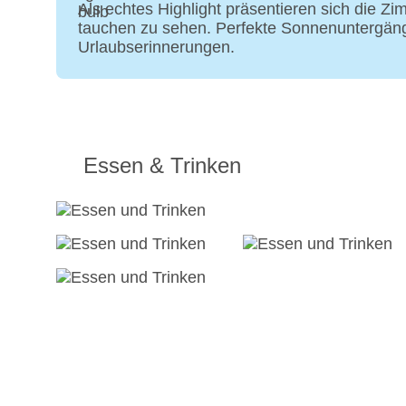
Als echtes Highlight präsentieren sich die 
tauchen zu sehen. Perfekte Sonnenuntergäng
Urlaubserinnerungen.
Essen & Trinken