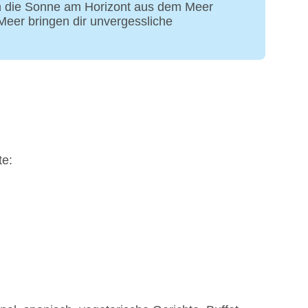
hen die Sonne am Horizont aus dem Meer
eer bringen dir unvergessliche
te: