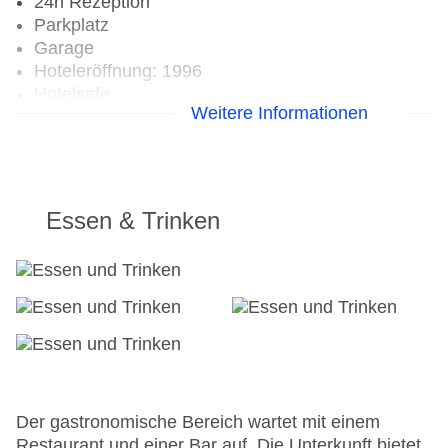
24h Rezeption
Parkplatz
Garage
Hoteleröffnung: 1996
Hotelsafe
Weitere Informationen
WLAN/WiFi im Hotel
Lift
Minimarkt
Anzahl der Aufzüge: 1
Zimmerservice
Essen & Trinken
Sonnenterrasse
Gesamtanzahl der Stockwerke: 5
Pools:Kinderbecken, Outdoor Pool,
Sonnenschirme am Pool, Liegen am Pool,
Wasserrutsche
Zahlungsarten: Mastercard, Visa
Landeskategorie: 3 Sterne
Der gastronomische Bereich wartet mit einem
Restaurant und einer Bar auf. Die Unterkunft bietet