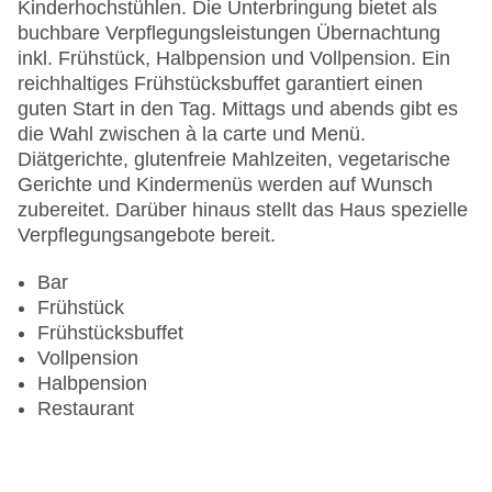
Letzte umfassende Renovierung: 2002
Kinderhochstühlen. Die Unterbringung bietet als
Lift
buchbare Verpflegungsleistungen Übernachtung
Anzahl der Konferenzräume: 1
inkl. Frühstück, Halbpension und Vollpension. Ein
Anzahl der Aufzüge: 1
reichhaltiges Frühstücksbuffet garantiert einen
Haustiere
guten Start in den Tag. Mittags und abends gibt es
Zimmerservice: gegen Gebühr
die Wahl zwischen à la carte und Menü.
Sonnenterrasse
Diätgerichte, glutenfreie Mahlzeiten, vegetarische
Gesamtanzahl der Stockwerke: 5
Gerichte und Kindermenüs werden auf Wunsch
Gesamtanzahl der Zimmer: 68
zubereitet. Darüber hinaus stellt das Haus spezielle
Pools:Kinderbecken, Indoor Pool, Outdoor Pool,
Verpflegungsangebote bereit.
Sonnenschirme am Pool: gegen Gebühr, Liegen
am Pool: gegen Gebühr
Bar
Zahlungsarten: American Express, Diners Club,
Frühstück
EC Maestro, Mastercard, Visa
Frühstücksbuffet
Landeskategorie: 4 Sterne
Vollpension
Halbpension
Restaurant