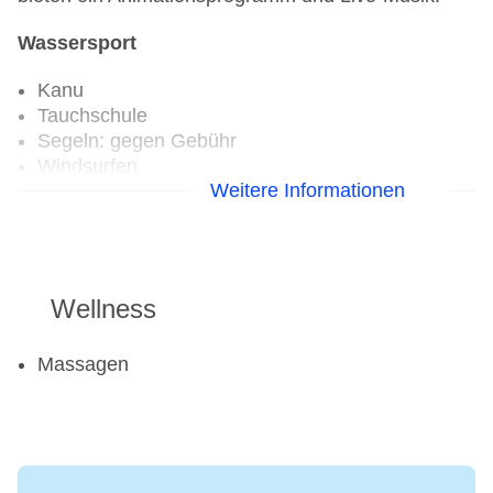
Wassersport
Kanu
Tauchschule
Segeln: gegen Gebühr
Windsurfen
Weitere Informationen
Golf
Golfplatz
Wellness
Aerobic
Fahrradverleih
Fitnessraum
Massagen
Tennisplatz: gegen Gebühr