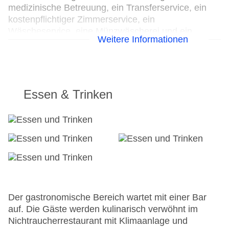
medizinische Betreuung, ein Transferservice, ein
kostenpflichtiger Zimmerservice, ein
Wäscheservice, eine Münzwäscherei und ein
Weitere Informationen
eigener Shuttlebus. Aktive Reisende, die die
Umgebung per Rad entdecken möchten, werden
den Fahrradverleih zu schätzen wissen. Im
Geschäftsbereich (Business-Center) sind Faxgerät
und Projektor vorhanden.
Essen & Trinken
24h Rezeption
Parkplatz: gegen Gebühr
Check-in von: 14:00:00
Check-out bis: 11:00:00
Konferenzraum
Garage: gegen Gebühr
Garten: ohne Gebühr
Hoteleröffnung: 1900
Der gastronomische Bereich wartet mit einer Bar
Hotelsafe
auf. Die Gäste werden kulinarisch verwöhnt im
WLAN/WiFi im Hotel
Nichtraucherrestaurant mit Klimaanlage und