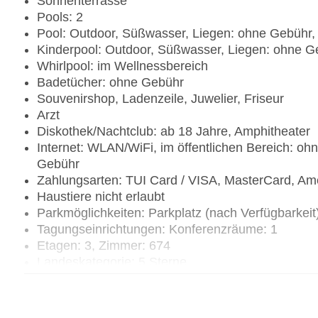
Sonnenterrasse
Pools: 2
Pool: Outdoor, Süßwasser, Liegen: ohne Gebühr
Kinderpool: Outdoor, Süßwasser, Liegen: ohne 
Whirlpool: im Wellnessbereich
Badetücher: ohne Gebühr
Souvenirshop, Ladenzeile, Juwelier, Friseur
Arzt
Diskothek/Nachtclub: ab 18 Jahre, Amphitheater
Internet: WLAN/WiFi, im öffentlichen Bereich: oh
Gebühr
Zahlungsarten: TUI Card / VISA, MasterCard, Am
Haustiere nicht erlaubt
Parkmöglichkeiten: Parkplatz (nach Verfügbarkei
Tagungseinrichtungen: Konferenzräume: 1
Etagen: 3, Zimmer: 674
Landeskategorie: 5 Sterne