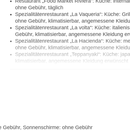
Restaurant „Food Market Riviera“: Küche: internat
ohne Gebühr, täglich
Spezialitätenrestaurant „La Vaqueria“: Küche: Gril
ohne Gebühr, klimatisierbar, angemessene Kleid
Spezialitätenrestaurant „La volta“: Küche: italien
Gebühr, klimatisierbar, angemessene Kleidung e
Spezialitätenrestaurant „La Hacienda“: Küche: me
ohne Gebühr, klimatisierbar, angemessene Kleid
Spezialitätenrestaurant „Teppanyaki“: Küche: ja
klimatisierbar, angemessene Kleidung erwünscht
Spezialitätenrestaurant „Galerie“: Küche: internat
Gebühr, klimatisierbar, angemessene Kleidung e
Spezialitätenrestaurant „Sumauma“: Küche: Grill
klimatisierbar, angemessene Kleidung erwünscht
Spezialitätenrestaurant „Dua Wok“: Küche: orienta
notwendig, ohne Gebühr, klimatisierbar, angeme
Restaurant „Hikari Nikkei“: Küche: japanisch, à l
erwünscht
Bars & mehr: 5
ne Gebühr, Sonnenschirme: ohne Gebühr
Lobbybar „Lobby Bar“: täglich, ohne Gebühr