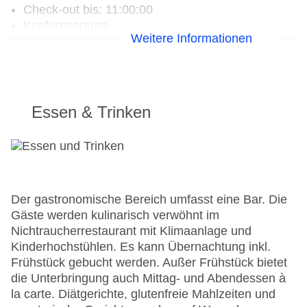
Check-out bis: 11:00:00
Konferenzraum
Weitere Informationen
Garage: gegen Gebühr
Garten
Hoteleröffnung: 1960
Hotelsafe
WLAN/WiFi im Hotel: gegen Gebühr
Essen & Trinken
Letzte umfassende Renovierung: 2003
Lift
Anzahl der Konferenzräume: 1
Anzahl der Aufzüge: 1
Haustiere
Zimmerservice: gegen Gebühr
Der gastronomische Bereich umfasst eine Bar. Die
Sonnenterrasse
Gäste werden kulinarisch verwöhnt im
Gesamtanzahl der Stockwerke: 5
Nichtraucherrestaurant mit Klimaanlage und
Gesamtanzahl der Zimmer: 128
Kinderhochstühlen. Es kann Übernachtung inkl.
Pools:Indoor Pool, Outdoor Pool, Liegen am Pool
Frühstück gebucht werden. Außer Frühstück bietet
Zahlungsarten: American Express, EC Maestro,
die Unterbringung auch Mittag- und Abendessen à
Mastercard, Visa
la carte. Diätgerichte, glutenfreie Mahlzeiten und