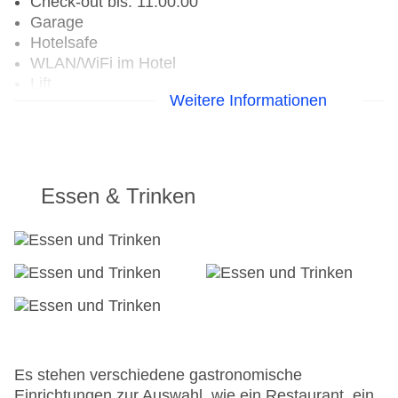
Check-out bis: 11:00:00
Garage
Hotelsafe
WLAN/WiFi im Hotel
Lift
Weitere Informationen
Anzahl der Aufzüge: 1
Rezeption
Zimmerservice
Gesamtanzahl der Stockwerke: 6
Gesamtanzahl der Zimmer: 49
Essen & Trinken
Zahlungsarten: American Express, EC Maestro,
Mastercard, Visa
Landeskategorie: 3 Sterne
Es stehen verschiedene gastronomische
Einrichtungen zur Auswahl, wie ein Restaurant, ein