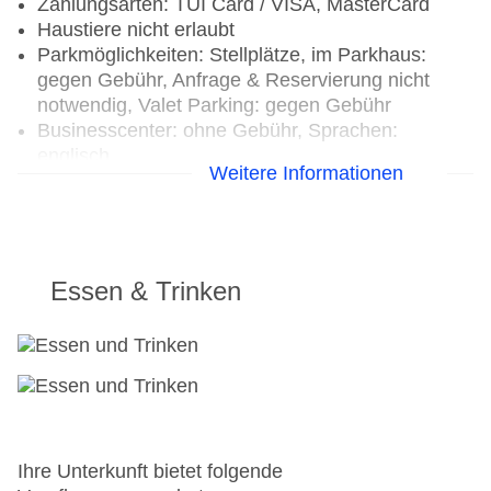
Zahlungsarten: TUI Card / VISA, MasterCard
Haustiere nicht erlaubt
Parkmöglichkeiten: Stellplätze, im Parkhaus:
gegen Gebühr, Anfrage & Reservierung nicht
notwendig, Valet Parking: gegen Gebühr
Businesscenter: ohne Gebühr, Sprachen:
englisch
Weitere Informationen
Tagungseinrichtungen: Konferenzräume: 4,
klimatisierte Tagungsräume, Tagungsequipment:
gegen Gebühr, Coffee Breaks: gegen Gebühr
Gebäudeanzahl: 1, Etagen: 6, Zimmer: 140
Landeskategorie: 5 Sterne
Essen & Trinken
Ihre Unterkunft bietet folgende