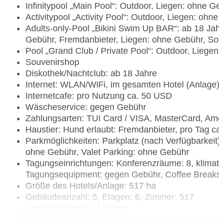
Infinitypool „Main Pool“: Outdoor, Liegen: ohne
Activitypool „Activity Pool“: Outdoor, Liegen: o
Adults-only-Pool „Bikini Swim Up BAR“: ab 18 Jah
Gebühr, Fremdanbieter, Liegen: ohne Gebühr, S
Pool „Grand Club / Private Pool“: Outdoor, Lie
Souvenirshop
Diskothek/Nachtclub: ab 18 Jahre
Internet: WLAN/WiFi, im gesamten Hotel (Anlage
Internetcafe: pro Nutzung ca. 50 USD
Wäscheservice: gegen Gebühr
Zahlungsarten: TUI Card / VISA, MasterCard, Am
Haustier: Hund erlaubt: Fremdanbieter, pro Tag 
Parkmöglichkeiten: Parkplatz (nach Verfügbarkeit
ohne Gebühr, Valet Parking: ohne Gebühr
Tagungseinrichtungen: Konferenzräume: 8, klimat
Tagungsequipment: gegen Gebühr, Coffee Break
Größe des Hotels/Anlage: 517 ha
Gebäudeanzahl: 5, Etagen: 6, Zimmer: 517
Landeskategorie: 4 Sterne