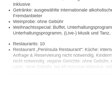
inklusive
Getränke: ausgewählte internationale alkoholisch
Fremdanbieter
Weinprobe: ohne Gebühr
Weihnachtsspecial: Buffet, Unterhaltungsprogramm
Unterhaltungsprogramm, (Live-) Musik und Tanz
Restaurants: 10
Restaurant „Peninsula Restaurant“: Küche: interna
Anfrage & Reservierung nicht notwendig, Kinder
nicht notwendig, vegane Gerichte: ohne Gebühr, 
carte, ohne Gebühr, bei All Inclusive inklusive,
Restaurant „Sushi Sky BAr“: Küche: japanisch, v
Reservierung nicht notwendig, à la carte, ohne Geb
angemessene Kleidung erwünscht
Restaurant „Peninsula by Night“: Küche: asiatisch,
Gebühr, Anfrage & Reservierung nicht notwendig
Reservierung nicht notwendig, vegane Gerichte: 
notwendig, à la carte, ohne Gebühr, bei All Inclu