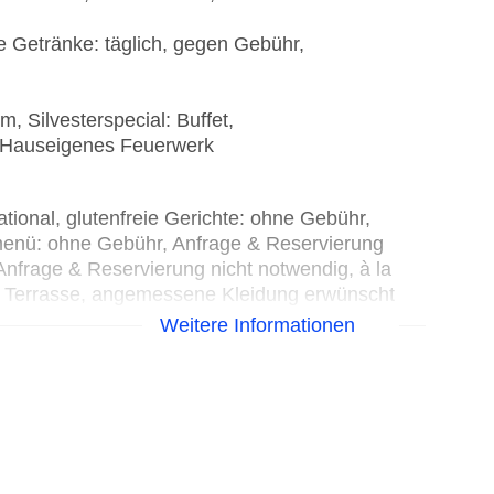
e Getränke: täglich, gegen Gebühr,
, Silvesterspecial: Buffet,
, Hauseigenes Feuerwerk
tional, glutenfreie Gerichte: ohne Gebühr,
menü: ohne Gebühr, Anfrage & Reservierung
Anfrage & Reservierung nicht notwendig, à la
 mit Terrasse, angemessene Kleidung erwünscht
egane Gerichte: ohne Gebühr, Anfrage &
Weitere Informationen
ühr, bei All Inclusive inklusive, mit Terrasse,
 international, glutenfreie Gerichte: ohne
, Kindermenü: ohne Gebühr, Anfrage &
ohne Gebühr, Anfrage & Reservierung nicht
sive inklusive, mit Terrasse, angemessene