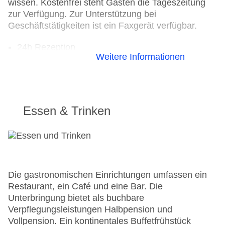
wissen. Kostenfrei steht Gästen die Tageszeitung
zur Verfügung. Zur Unterstützung bei
Geschäftstätigkeiten ist ein Faxgerät verfügbar.
24h Rezeption
Weitere Informationen
Parkplatz
Check-in von: 18:00:00
Check-out bis: 11:00:00
Konferenzraum
Garten: ohne Gebühr
Essen & Trinken
Hotelsafe
WLAN/WiFi im Hotel
Lift
Anzahl der Aufzüge: 1
Zimmerservice
Sonnenterrasse
Die gastronomischen Einrichtungen umfassen ein
Gesamtanzahl der Zimmer: 31
Restaurant, ein Café und eine Bar. Die
Pools:Indoor Pool, Outdoor Pool, Sonnenschirme
Unterbringung bietet als buchbare
am Pool, Liegen am Pool
Verpflegungsleistungen Halbpension und
Zahlungsarten: American Express, Diners Club,
Vollpension. Ein kontinentales Buffetfrühstück