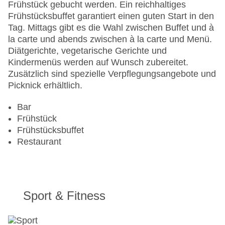
Anzahl der Aufzüge: 1
Frühstück gebucht werden. Ein reichhaltiges
Haustiere: gegen Gebühr
Frühstücksbuffet garantiert einen guten Start in den
Haustiere auf Anfrage: gegen Gebühr
Tag. Mittags gibt es die Wahl zwischen Buffet und à
Zimmerservice
la carte und abends zwischen à la carte und Menü.
Sonnenterrasse
Diätgerichte, vegetarische Gerichte und
Gesamtanzahl der Stockwerke: 3
Kindermenüs werden auf Wunsch zubereitet.
Gesamtanzahl der Zimmer: 151
Zusätzlich sind spezielle Verpflegungsangebote und
Zahlungsarten: American Express, Diners Club,
Picknick erhältlich.
EC Maestro, Mastercard, Visa
Landeskategorie: 4 Sterne
Bar
Frühstück
Frühstücksbuffet
Restaurant
Sport & Fitness