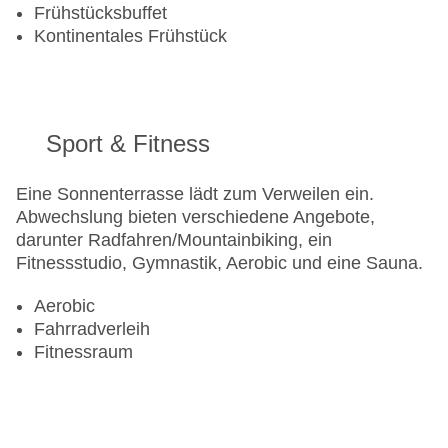
EC Maestro, Mastercard, Visa
Frühstücksbuffet
Landeskategorie: 4 Sterne
Kontinentales Frühstück
Sport & Fitness
Eine Sonnenterrasse lädt zum Verweilen ein.
Abwechslung bieten verschiedene Angebote,
darunter Radfahren/Mountainbiking, ein
Fitnessstudio, Gymnastik, Aerobic und eine Sauna.
Aerobic
Fahrradverleih
Fitnessraum