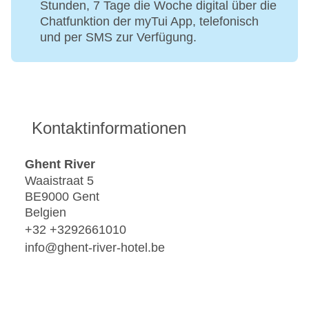
Stunden, 7 Tage die Woche digital über die
Chatfunktion der myTui App, telefonisch
und per SMS zur Verfügung.
Kontaktinformationen
Ghent River
Waaistraat 5
BE9000 Gent
Belgien
+32 +3292661010
info@ghent-river-hotel.be