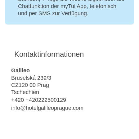
Chatfunktion der myTui App, telefonisch
und per SMS zur Verfügung.
Kontaktinformationen
Galileo
Bruselská 239/3
CZ120 00 Prag
Tschechien
+420 +420222500129
info@hotelgalileoprague.com