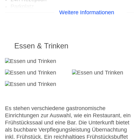
Parkplatz
Weitere Informationen
Check-in von: 14:00:00
Check-out bis: 11:00:00
Konferenzraum
Garten: ohne Gebühr
Hoteleröffnung: 2006
Essen & Trinken
Hotelsafe
WLAN/WiFi im Hotel
Letzte umfassende Renovierung: 2012
Lift
Minimarkt
Anzahl der Konferenzräume: 1
Anzahl der Aufzüge: 1
Zimmerservice
Sonnenterrasse: ohne Gebühr
Es stehen verschiedene gastronomische
Gesamtanzahl der Stockwerke: 5
Einrichtungen zur Auswahl, wie ein Restaurant, ein
Gesamtanzahl der Zimmer: 57
Frühstückssaal und eine Bar. Die Unterkunft bietet
Pools:Kinderbecken
als buchbare Verpflegungsleistung Übernachtung
Zahlungsarten: American Express, Diners Club,
inkl. Frühstück. Ein reichhaltiges Frühstücksbuffet