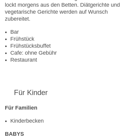
EC Maestro, Mastercard, Visa
lockt morgens aus den Betten. Diätgerichte und
Landeskategorie: 4 Sterne
vegetarische Gerichte werden auf Wunsch
zubereitet.
Bar
Frühstück
Frühstücksbuffet
Cafe: ohne Gebühr
Restaurant
Für Kinder
Für Familien
Kinderbecken
BABYS