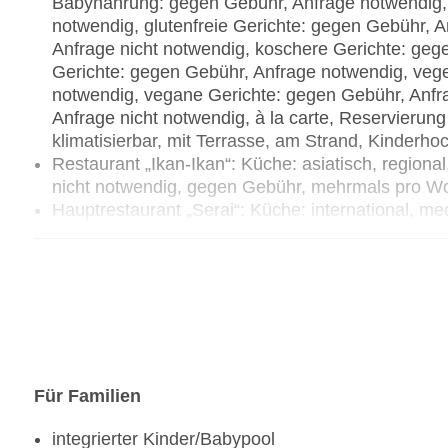
Babynahrung: gegen Gebühr, Anfrage notwendig, 
notwendig, glutenfreie Gerichte: gegen Gebühr,
Anfrage nicht notwendig, koschere Gerichte: gege
Gerichte: gegen Gebühr, Anfrage notwendig, vege
notwendig, vegane Gerichte: gegen Gebühr, Anfr
Anfrage nicht notwendig, à la carte, Reservierung
klimatisierbar, mit Terrasse, am Strand, Kinderho
Restaurant „Ikan-Ikan“: Küche: asiatisch, regional
nicht notwendig, gegen Gebühr, mehrmals pro W
Hauptrestaurant „Serai“: Küche: international, med
Anfrage & Reservierung nicht notwendig, gegen G
Bar „Rhu Bar“: täglich 17:00 Uhr - 23:00 Uhr, ge
Im Reisezeitraum 01.04.2026 bis 31.10.2027:
Bei Buchung der Verpflegungsleistung “Halbpens
Ein Getränk (Kaffee, Tee, Softdrinks und Säfte) 
Für Familien
Bei Buchung der Verpflegungsleistung “Vollpensi
integrierter Kinder/Babypool