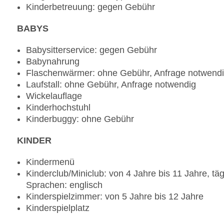
Kinderbetreuung: gegen Gebühr
Ein Getränk (Kaffee, Tee, Softdrinks und Säfte) 
Ein Cocktail/Mocktail an der "Rhu Bar" pro Perso
BABYS
Babysitterservice: gegen Gebühr
Babynahrung
Flaschenwärmer: ohne Gebühr, Anfrage notwend
Laufstall: ohne Gebühr, Anfrage notwendig
Wickelauflage
Kinderhochstuhl
Kinderbuggy: ohne Gebühr
KINDER
Kindermenü
Kinderclub/Miniclub: von 4 Jahre bis 11 Jahre, tä
Sprachen: englisch
Kinderspielzimmer: von 5 Jahre bis 12 Jahre
Kinderspielplatz