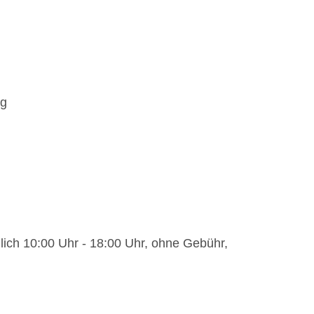
pro Person und Mahlzeit (Mittag und Abendessen)
n und Aufenthalt (nur für Erwachsene)
ig
glich 10:00 Uhr - 18:00 Uhr, ohne Gebühr,