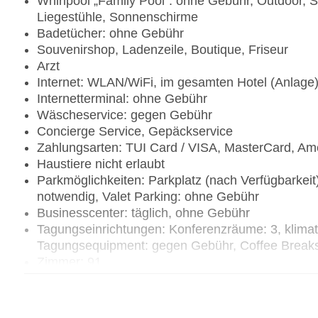
Whirlpool „Family Pool“: ohne Gebühr, Outdoor, S
Liegestühle, Sonnenschirme
Badetücher: ohne Gebühr
Souvenirshop, Ladenzeile, Boutique, Friseur
Arzt
Internet: WLAN/WiFi, im gesamten Hotel (Anlage
Internetterminal: ohne Gebühr
Wäscheservice: gegen Gebühr
Concierge Service, Gepäckservice
Zahlungsarten: TUI Card / VISA, MasterCard, Am
Haustiere nicht erlaubt
Parkmöglichkeiten: Parkplatz (nach Verfügbarkeit
notwendig, Valet Parking: ohne Gebühr
Businesscenter: täglich, ohne Gebühr
Tagungseinrichtungen: Konferenzräume: 3, klimat
Tagungsequipment: gegen Gebühr, Coffee Break
Zimmer: 91
Landeskategorie: 6 Sterne