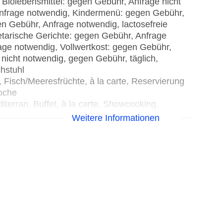
Biolebensmittel: gegen Gebühr, Anfrage nicht
 Anfrage notwendig, Kindermenü: gegen Gebühr,
n Gebühr, Anfrage notwendig, lactosefreie
tarische Gerichte: gegen Gebühr, Anfrage
age notwendig, Vollwertkost: gegen Gebühr,
 nicht notwendig, gegen Gebühr, täglich,
chstuhl
, Fisch/Meeresfrüchte, à la carte, Reservierung
oche
iterran, Buffet, à la carte, Showcooking,
ebühr, täglich, am Strand, Kinderhochstuhl
Weitere Informationen
gen Gebühr
ion” ist folgendes inklusive:
pro Person und Mahlzeit (Abendessen)
on” ist folgendes inklusive: