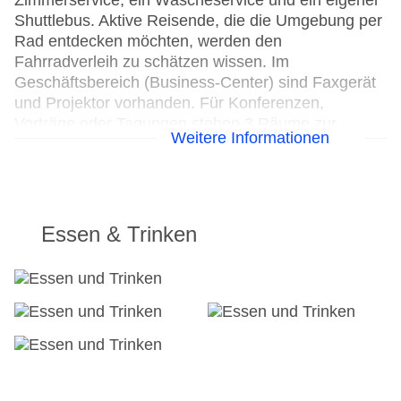
Zimmerservice, ein Wäscheservice und ein eigener
Shuttlebus. Aktive Reisende, die die Umgebung per
Rad entdecken möchten, werden den
Fahrradverleih zu schätzen wissen. Im
Geschäftsbereich (Business-Center) sind Faxgerät
und Projektor vorhanden. Für Konferenzen,
Vorträge oder Tagungen stehen 3 Räume zur
Weitere Informationen
Verfügung.
24h Rezeption
Parkplatz
Check-in von: 15:00:00
Essen & Trinken
Check-out bis: 12:00:00
Konferenzraum
Garten: gegen Gebühr
Hoteleröffnung: 1945
Hotelsafe
WLAN/WiFi im Hotel: gegen Gebühr
Letzte umfassende Renovierung: 2007
Lift