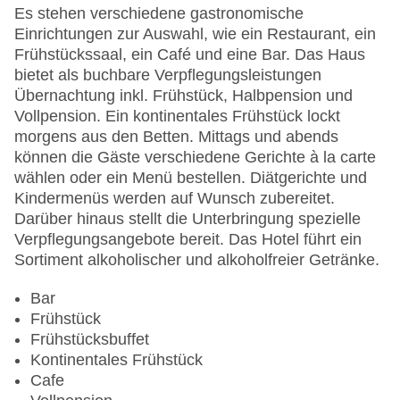
Anzahl der Konferenzräume: 4
Es stehen verschiedene gastronomische
Anzahl der Aufzüge: 4
Einrichtungen zur Auswahl, wie ein Restaurant, ein
Zimmerservice
Frühstückssaal, ein Café und eine Bar. Das Haus
Gesamtanzahl der Stockwerke: 4
bietet als buchbare Verpflegungsleistungen
Gesamtanzahl der Zimmer: 58
Übernachtung inkl. Frühstück, Halbpension und
Zahlungsarten: American Express, Diners Club,
Vollpension. Ein kontinentales Frühstück lockt
EC Maestro, Mastercard, Visa
morgens aus den Betten. Mittags und abends
Landeskategorie: 5 Sterne
können die Gäste verschiedene Gerichte à la carte
wählen oder ein Menü bestellen. Diätgerichte und
Kindermenüs werden auf Wunsch zubereitet.
Darüber hinaus stellt die Unterbringung spezielle
Verpflegungsangebote bereit. Das Hotel führt ein
Sortiment alkoholischer und alkoholfreier Getränke.
Bar
Frühstück
Frühstücksbuffet
Kontinentales Frühstück
Cafe