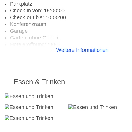
Parkplatz
Check-in von: 15:00:00
Check-out bis: 10:00:00
Konferenzraum
Garage
Garten: ohne Gebühr
Hoteleröffnung: 1980
Weitere Informationen
Hotelsafe
WLAN/WiFi im Hotel
Letzte umfassende Renovierung: 2017
Lift
Anzahl der Konferenzräume: 1
Essen & Trinken
Anzahl der Aufzüge: 1
Sonnenterrasse
Gesamtanzahl der Zimmer: 5
Pools:Kinderbecken, Outdoor Pool,
Sonnenschirme am Pool, Liegen am Pool
Zahlungsarten: American Express, EC Maestro,
Mastercard, Visa