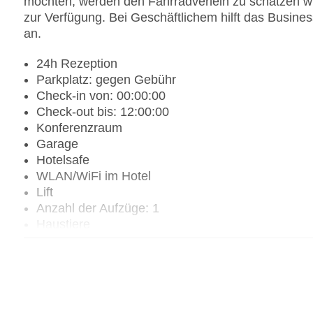
möchten, werden den Fahrradverleih zu schätzen wi
zur Verfügung. Bei Geschäftlichem hilft das Busines
an.
24h Rezeption
Parkplatz: gegen Gebühr
Check-in von: 00:00:00
Check-out bis: 12:00:00
Konferenzraum
Garage
Hotelsafe
WLAN/WiFi im Hotel
Lift
Anzahl der Aufzüge: 1
Haustiere
Zimmerservice
Sonnenterrasse
Gesamtanzahl der Zimmer: 85
Pools:Beheizter Außenpool, Indoor Pool, Outdoor
Landeskategorie: 4 Sterne