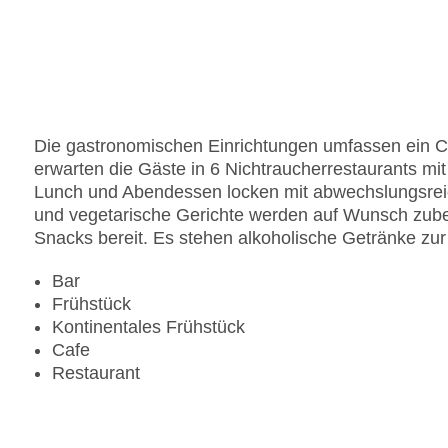
Anzahl der Konferenzräume: 1
Anzahl der Aufzüge: 1
Haustiere: gegen Gebühr
Zimmerservice: gegen Gebühr
Gesamtanzahl der Stockwerke: 24
Gesamtanzahl der Zimmer: 3460
Die gastronomischen Einrichtungen umfassen ein Ca
Pools:Kinderbecken, Indoor Pool, Outdoor Pool,
erwarten die Gäste in 6 Nichtraucherrestaurants mit
Zahlungsarten: American Express, Diners Club, M
Lunch und Abendessen locken mit abwechslungsrei
Landeskategorie: 3 Sterne
und vegetarische Gerichte werden auf Wunsch zubere
Snacks bereit. Es stehen alkoholische Getränke zu
Bar
Frühstück
Kontinentales Frühstück
Cafe
Restaurant