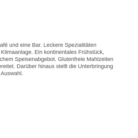
fé und eine Bar. Leckere Spezialitäten
 Sonnenschirme am Pool, Liegen am Pool
 Klimaanlage. Ein kontinentales Frühstück,
astercard, Visa
chem Speisenabgebot. Glutenfreie Mahlzeiten
itet. Darüber hinaus stellt die Unterbringung
r Auswahl.