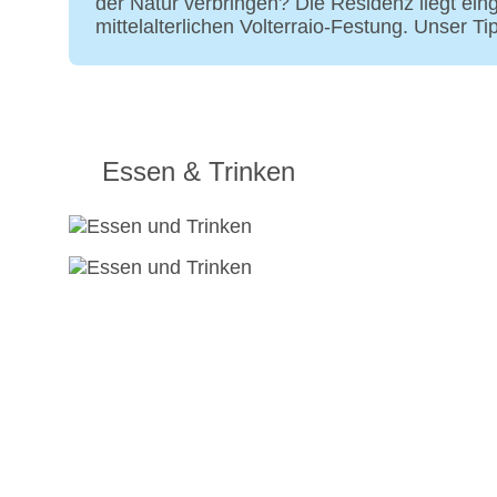
der Natur verbringen? Die Residenz liegt ein
mittelalterlichen Volterraio-Festung. Unser Ti
Essen & Trinken