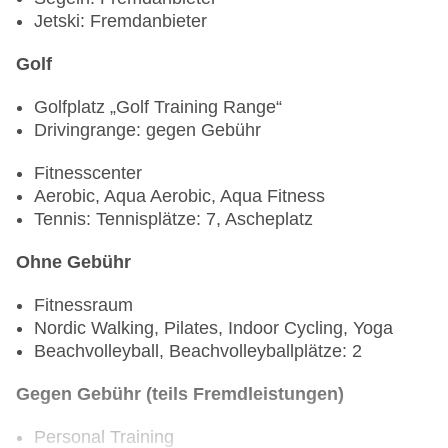
Jetski: Fremdanbieter
Ab mindestens 3 Nächten: 1 Abendessen in
einem À-la-carte-Restaurant nach Wahl
Golf
4-5 Nächte: 2 Abendessen in einem À-la-carte-
Restaurant nach Wahl
Golfplatz „Golf Training Range“
6-8 Nächte: 1 Abendessen in jedem À-la-carte-
Drivingrange: gegen Gebühr
Restaurant
Fitnesscenter
9+ Nächte: 5 Abendessen in einem À-la carte-
Aerobic, Aqua Aerobic, Aqua Fitness
Restaurant nach Wahl
Tennis: Tennisplätze: 7, Ascheplatz
Ohne Gebühr
Fitnessraum
Nordic Walking, Pilates, Indoor Cycling, Yoga
Beachvolleyball, Beachvolleyballplätze: 2
Gegen Gebühr (teils Fremdleistungen)
Personal Training