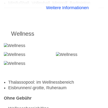
Minifußball, Volleyball, Minigolf, Badminton,
Weitere Informationen
Paddle Tennis
Radsport: Fahrrad: Fremdanbieter,
Mountainbikes: Fremdanbieter, Rennräder:
Fremdanbieter, geführte Touren: Fremdanbieter
Tennis: Tennisunterricht, Schlägerverleih
Wellness
Thalassopool: im Wellnessbereich
Eisbrunnen/-grotte, Ruheraum
Ohne Gebühr