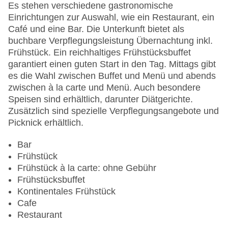
Pools:Indoor Pool, Outdoor Pool, Liegen am Pool
Es stehen verschiedene gastronomische
Zahlungsarten: American Express, Mastercard,
Einrichtungen zur Auswahl, wie ein Restaurant, ein
Visa
Café und eine Bar. Die Unterkunft bietet als
Landeskategorie: 5 Sterne
buchbare Verpflegungsleistung Übernachtung inkl.
Frühstück. Ein reichhaltiges Frühstücksbuffet
garantiert einen guten Start in den Tag. Mittags gibt
es die Wahl zwischen Buffet und Menü und abends
zwischen à la carte und Menü. Auch besondere
Speisen sind erhältlich, darunter Diätgerichte.
Zusätzlich sind spezielle Verpflegungsangebote und
Picknick erhältlich.
Bar
Frühstück
Frühstück à la carte: ohne Gebühr
Frühstücksbuffet
Kontinentales Frühstück
Cafe
Restaurant