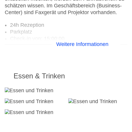
schätzen wissen. Im Geschäftsbereich (Business-
Center) sind Faxgerät und Projektor vorhanden.
24h Rezeption
Parkplatz
Check-in von: 15:00:00
Weitere Informationen
Check-out bis: 12:00:00
Konferenzraum
Garten
Hoteleröffnung: 1700
Hotelsafe
Essen & Trinken
WLAN/WiFi im Hotel
Letzte umfassende Renovierung: 2006
Lift
Anzahl der Aufzüge: 1
Haustiere
Zimmerservice
Gesamtanzahl der Stockwerke: 3
Gesamtanzahl der Zimmer: 140