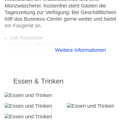
Münzwäscherei. Kostenfrei steht Gästen die
Tageszeitung zur Verfügung. Bei Geschäftlichem
hilft das Business-Center gerne weiter und bietet
ein Faxgerät an.
24h Rezeption
Parkplatz: gegen Gebühr
Weitere Informationen
Check-in von: 16:00:01
Check-out bis: 13:00:01
Konferenzraum
Garage
Garten: ohne Gebühr
Essen & Trinken
Hotelsafe
WLAN/WiFi im Hotel
Lift
Minimarkt
Anzahl der Aufzüge: 1
Zimmerservice
Gesamtanzahl der Zimmer: 95