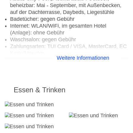
beheizbar: Mai - September, mit Außenbecken,
auf der Dachterrasse, Daybeds, Liegestühle
Badetücher: gegen Gebühr
Internet: WLAN/WiFi, im gesamten Hotel
(Anlage): ohne Gebühr
Waschsalon: gegen Gebühr
Zahlungsarten: TUI Card / VISA, MasterCard, EC
Karte/Maestro
Weitere Informationen
Haustier: Hund erlaubt: pro Tag ca. 20 EUR,
Anfrage & Reservierung notwendig, Gewicht bis
max. 7 kg
Parkmöglichkeiten: Parkplatz (nach
Verfügbarkeit), unbewacht: pro Tag ca. 15 EUR,
Essen & Trinken
Garage: pro Tag ca. 10 EUR, Anfrage &
Reservierung nicht notwendig
Tagungseinrichtungen: Konferenzräume: 1,
klimatisierte Tagungsräume
Gebäudeanzahl: 1, Etagen: 6, Zimmer: 111
Landeskategorie: 4 Sterne