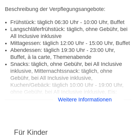
Haustiere nicht erlaubt
Beschreibung der Verpflegungsangebote:
Parkmöglichkeiten: Parkplatz (nach
Verfügbarkeit), bewacht: ohne Gebühr, Anfrage &
Frühstück: täglich 06:30 Uhr - 10:00 Uhr, Buffet
Reservierung nicht notwendig
Langschläferfrühstück: täglich, ohne Gebühr, bei
Businesscenter: täglich, ohne Gebühr, Sprachen:
All Inclusive inklusive
deutsch, englisch, spanisch, italienisch,
Mittagessen: täglich 12:00 Uhr - 15:00 Uhr, Buffet
französisch
Abendessen: täglich 19:30 Uhr - 23:00 Uhr,
Tagungseinrichtungen: Konferenzräume: 2,
Buffet, à la carte, Themenabende
klimatisierte Tagungsräume, Tageslicht,
Snacks: täglich, ohne Gebühr, bei All Inclusive
Tagungsequipment: gegen Gebühr, Coffee
inklusive, Mitternachtssnack: täglich, ohne
Breaks: gegen Gebühr
Gebühr, bei All Inclusive inklusive,
Gebäudeanzahl: 13, Etagen: 3, Zimmer: 454
Kuchen/Gebäck: täglich 10:00 Uhr - 19:00 Uhr,
Landeskategorie: 4 Sterne
ohne Gebühr, bei All Inclusive inklusive, Eis:
täglich 10:00 Uhr - 19:00 Uhr, ohne Gebühr, bei
Weitere Informationen
All Inclusive inklusive
Weinprobe: gegen Gebühr, Barzahlung, Anfrage
& Reservierung nicht notwendig
Weihnachtsspecial: Buffet, Wein/Bier/Softdrinks,
Für Kinder
Sekt, Unterhaltungsprogramm, Silvesterspecial: