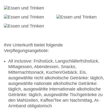
Wellnessbereich, Liegen: ohne Gebühr,
Liegestühle: ohne Gebühr, Sonnenschirme: ohne
Gebühr
Badetücher: ohne Gebühr
Souvenirshop, Ladenzeile, Minimarkt, Boutique,
Juwelier, Friseur
Arzt: Sprachen: deutsch, englisch, spanisch
Diskothek/Nachtclub: von 18 Jahre bis 21 Jahre,
Ihre Unterkunft bietet folgende
Amphitheater, Casino: von 18 Jahre bis 18 Jahre
Verpflegungsangebote:
Internet: WLAN/WiFi, im gesamten Hotel
(Anlage): ohne Gebühr, im öffentlichen Bereich:
All inclusive: Frühstück, Langschläferfrühstück,
ohne Gebühr, an der Rezeption/in der Lobby:
Mittagessen, Abendessen, Snacks,
ohne Gebühr, in der Bar: ohne Gebühr, am Pool:
Mitternachtssnack, Kuchen/Gebäck, Eis,
ohne Gebühr
ausgewählte nicht alkoholische Getränke: täglich,
Wäscheservice: gegen Gebühr
ausgewählte nationale alkoholische Getränke:
Concierge Service, Gepäckservice
täglich, ausgewählte internationale alkoholische
Zahlungsarten: TUI Card / VISA, MasterCard,
Getränke: täglich, ausgewählte Tischgetränke zu
American Express, die Hinterlegung einer
den Mahlzeiten, Kaffee/Tee am Nachmittag, AI-
Kreditkarte beim Check In ist Pflicht
Armband obligatorisch