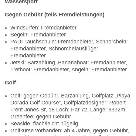
Wassersport
Raucherbereich
Bars & mehr: 5
Gegen Gebühr (teils Fremdleistungen)
Bar „OAK“: ab 18 Jahre, Januar - Dezember,
täglich 18:00 Uhr - 23:00 Uhr, Barzahlung, pro
Windsurfen: Fremdanbieter
Nutzung ab 5 EUR
Segeln: Fremdanbieter
Coffeeshop „One Coffe Shop“: Januar -
PADI Tauchschule: Fremdanbieter, Schnorcheln:
Dezember, täglich 08:00 Uhr - 18:00 Uhr, ohne
Fremdanbieter, Schnorchelausflüge:
Gebühr, bei All Inclusive inklusive
Fremdanbieter
Themenbar „Milwakee Beer Bar“: ab 18 Jahre,
Jetski: Barzahlung, Bananaboat: Fremdanbieter,
Januar - Dezember, täglich 11:00 Uhr - 22:00 Uhr,
Tretboot: Fremdanbieter, Angeln: Fremdanbieter
ohne Gebühr, bei All Inclusive inklusive
Poolbar Outdoor „TIKI TIKI BAR“: Januar -
Golf
Dezember, täglich, ohne Gebühr, bei All Inclusive
inklusive
Golf: gegen Gebühr, Barzahlung, Golfplatz „Playa
Strandbar „Ola Lola Bar“: Januar - Dezember,
Dorada Golf Course“, Golfplatzdesigner: Robert
täglich, ohne Gebühr, bei All Inclusive inklusive
Trent Jones Sr, 18 Loch: Par 72, Länge: 6392m,
Greenfee: gegen Gebühr
Seaside, flach/leicht hügelig
Golfkurse vorhanden: ab 4 Jahre, gegen Gebühr,