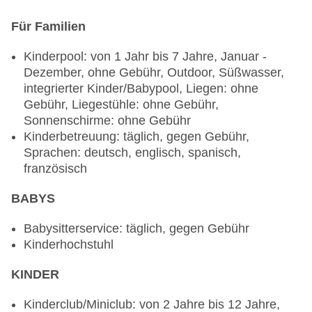
Buffet, Wein/Bier/Softdrinks, Sekt,
Für Familien
Unterhaltungsprogramm, (Live-) Musik und Tanz,
Hauseigenes Feuerwerk
Kinderpool: von 1 Jahr bis 7 Jahre, Januar -
Dezember, ohne Gebühr, Outdoor, Süßwasser,
Restaurants: 5
integrierter Kinder/Babypool, Liegen: ohne
Hauptrestaurant „ERGOS RESTAURANT“:
Gebühr, Liegestühle: ohne Gebühr,
Küche: asiatisch, chinesisch, international,
Sonnenschirme: ohne Gebühr
italienisch, landestypisch, mexikanisch,
Kinderbetreuung: täglich, gegen Gebühr,
orientalisch, regional, spanisch,
Sprachen: deutsch, englisch, spanisch,
Fisch/Meeresfrüchte, Grillgerichte, Sushi, Buffet,
französisch
Anfrage & Reservierung nicht notwendig, ohne
Gebühr, Januar - Dezember, täglich 06:30 Uhr -
BABYS
10:00 Uhr, 12:00 Uhr - 15:00 Uhr und 19:00 Uhr -
23:00 Uhr, mit Terrasse, Kinderhochstuhl
Babysitterservice: täglich, gegen Gebühr
Spezialitätenrestaurant „Amici“: Küche:
Kinderhochstuhl
italienisch, à la carte, Anfrage & Reservierung
notwendig, ohne Gebühr, bei All Inclusive
KINDER
inklusive, Januar - Dezember, täglich 19:00 Uhr -
23:00 Uhr, klimatisierbar, Kinderhochstuhl,
Kinderclub/Miniclub: von 2 Jahre bis 12 Jahre,