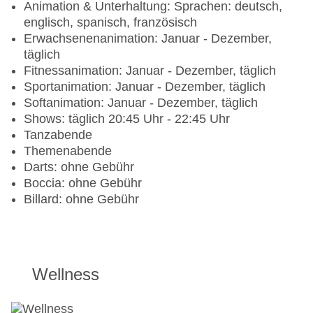
Animation & Unterhaltung: Sprachen: deutsch,
Fitnesscenter: täglich, Fitnessraum: täglich
englisch, spanisch, französisch
Nordic Walking, Aerobic, Aqua Aerobic, Body &
Erwachsenenanimation: Januar - Dezember,
mind, Indoor Cycling, ZUMBA®
täglich
Bogenschießen, Minifußball, Volleyball,
Fitnessanimation: Januar - Dezember, täglich
Beachvolleyball, Tischtennis
Sportanimation: Januar - Dezember, täglich
Tennis: Ascheplatz
Softanimation: Januar - Dezember, täglich
Shows: täglich 20:45 Uhr - 22:45 Uhr
Bei All Inclusive inklusive
Tanzabende
Themenabende
Bogenschießen, Minifußball, Volleyball,
Darts: ohne Gebühr
Beachvolleyball, Tischtennis
Boccia: ohne Gebühr
Tennis: Ascheplatz
Billard: ohne Gebühr
Wellness