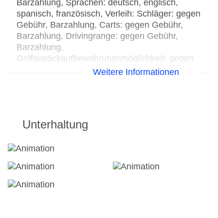
Barzahlung, Sprachen: deutsch, englisch,
spanisch, französisch, Verleih: Schläger: gegen
Gebühr, Barzahlung, Carts: gegen Gebühr,
Barzahlung, Drivingrange: gegen Gebühr,
Barzahlung,
Golfgepäckaufbewahrungsmöglichkeit: gegen
Gebühr, Barzahlung, Golf-Schlägerreinigung:
Weitere Informationen
gegen Gebühr, Barzahlung, Golf-
Schuhputzservice: gegen Gebühr, Barzahlung,
Golf-Shuttle: ohne Gebühr, bei All Inclusive
inklusive, Pro-Shop
Unterhaltung
Wandern
Wanderweg Isabel de Torres Mountain and Cable
Car ca. 18 km, Fahrzeit: ca. 42 Minuten
Tennis: Tennisplätze: 2
Ohne Gebühr