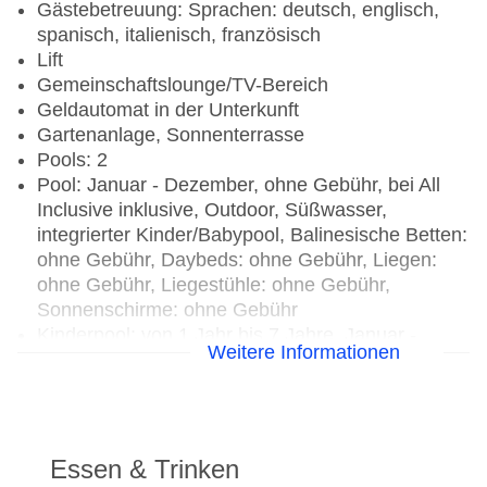
Gästebetreuung: Sprachen: deutsch, englisch,
spanisch, italienisch, französisch
Lift
Gemeinschaftslounge/TV-Bereich
Geldautomat in der Unterkunft
Gartenanlage, Sonnenterrasse
Pools: 2
Pool: Januar - Dezember, ohne Gebühr, bei All
Inclusive inklusive, Outdoor, Süßwasser,
integrierter Kinder/Babypool, Balinesische Betten:
ohne Gebühr, Daybeds: ohne Gebühr, Liegen:
ohne Gebühr, Liegestühle: ohne Gebühr,
Sonnenschirme: ohne Gebühr
Kinderpool: von 1 Jahr bis 7 Jahre, Januar -
Weitere Informationen
Dezember, ohne Gebühr, Outdoor, Süßwasser,
integrierter Kinder/Babypool, Liegen: ohne
Gebühr, Liegestühle: ohne Gebühr,
Sonnenschirme: ohne Gebühr
Whirlpool: Januar - Dezember, ohne Gebühr,
Essen & Trinken
Outdoor, Süßwasser, mit Außenbecken, im