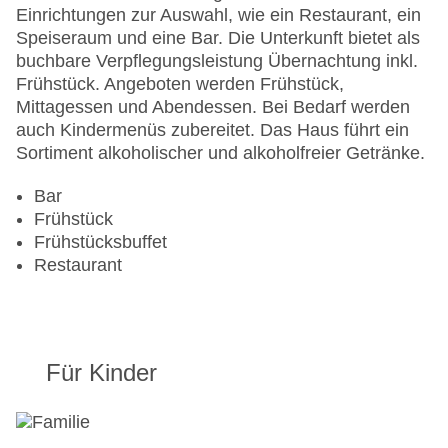
Gesamtanzahl der Zimmer: 187
Einrichtungen zur Auswahl, wie ein Restaurant, ein
Pools:Indoor Pool: gegen Gebühr
Speiseraum und eine Bar. Die Unterkunft bietet als
Zahlungsarten: American Express, Diners Club,
buchbare Verpflegungsleistung Übernachtung inkl.
EC Maestro, Mastercard, Visa
Frühstück. Angeboten werden Frühstück,
Landeskategorie: 4 Sterne
Mittagessen und Abendessen. Bei Bedarf werden
auch Kindermenüs zubereitet. Das Haus führt ein
Sortiment alkoholischer und alkoholfreier Getränke.
Bar
Frühstück
Frühstücksbuffet
Restaurant
Für Kinder