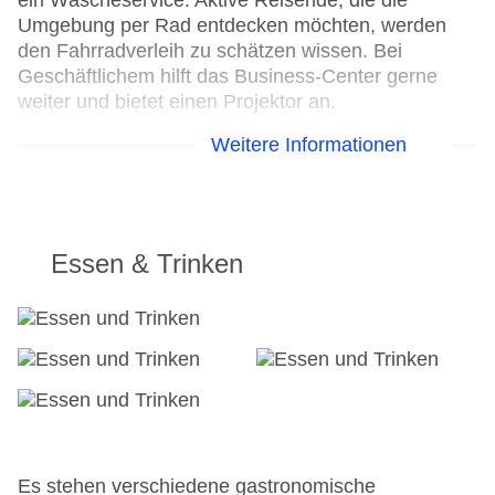
ein Wäscheservice. Aktive Reisende, die die
Umgebung per Rad entdecken möchten, werden
den Fahrradverleih zu schätzen wissen. Bei
Geschäftlichem hilft das Business-Center gerne
weiter und bietet einen Projektor an.
Weitere Informationen
Parkplatz
Check-in von: 18:00:00
Check-out bis: 11:00:00
Konferenzraum
Garage
Essen & Trinken
Hotelsafe
WLAN/WiFi im Hotel
Letzte umfassende Renovierung: 2010
Lift
Anzahl der Konferenzräume: 1
Anzahl der Aufzüge: 1
Haustiere
Zimmerservice
Gesamtanzahl der Stockwerke: 9
Es stehen verschiedene gastronomische