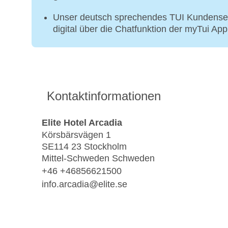
Unser deutsch sprechendes TUI Kundenser
digital über die Chatfunktion der myTui Ap
Kontaktinformationen
Elite Hotel Arcadia
Körsbärsvägen 1
SE114 23 Stockholm
Mittel-Schweden Schweden
+46 +46856621500
info.arcadia@elite.se