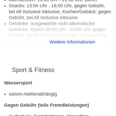
Snacks: 13:00 Uhr - 16:00 Uhr, gegen Gebühr,
bei All Inclusive inklusive, Kuchen/Gebäck: gegen
Gebühr, bei All Inclusive inklusive
Getränke: ausgewählte nicht alkoholische
Getränke: täglich 08:00 Uhr - 23:00 Uhr, gegen
Gebühr, bei All Inclusive inklusive, ausgewählte
nationale alkoholische Getränke: täglich 10:30
Weitere Informationen
Uhr - 23:00 Uhr, gegen Gebühr, bei All Inclusive
inklusive, Kaffee/Tee am Nachmittag: gegen
Gebühr, bei All Inclusive inklusive
Weihnachtsspecial: Buffet, Silvesterspecial:
Sport & Fitness
Buffet
Restaurants: 3
Wassersport
Hauptrestaurant „El Mirador“: ab 16 Jahre,
saison-/wetterabhängig
Küche: international, landestypisch, glutenfreie
Gerichte: gegen Gebühr, bei All Inclusive
Gegen Gebühr (teils Fremdleistungen)
inklusive, Anfrage & Reservierung notwendig,
lactosefreie Gerichte: gegen Gebühr, bei All