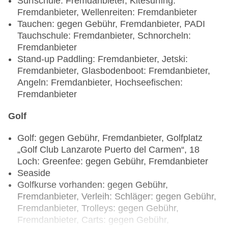
Surfschule: Fremdanbieter, Kitesurfing:
Inclusive inklusive, Anfrage & Reservierung
Fremdanbieter, Wellenreiten: Fremdanbieter
notwendig, vegetarische Gerichte: gegen Gebühr,
Tauchen: gegen Gebühr, Fremdanbieter, PADI
bei All Inclusive inklusive, Anfrage & Reservierung
Tauchschule: Fremdanbieter, Schnorcheln:
notwendig, Buffet, Showcooking, gegen Gebühr,
Fremdanbieter
bei All Inclusive inklusive, mit Terrasse,
Stand-up Paddling: Fremdanbieter, Jetski:
angemessene Kleidung erwünscht
Fremdanbieter, Glasbodenboot: Fremdanbieter,
Spezialitätenrestaurant „La Nonna im Elba Royal
Angeln: Fremdanbieter, Hochseefischen:
Village“: ab 0 Jahre, Küche: italienisch, Buffet, à
Fremdanbieter
la carte, Showcooking, Anfrage & Reservierung
notwendig, gegen Gebühr, angemessene
Golf
Kleidung erwünscht
Spezialitätenrestaurant „La Brasserie im Elba
Golf: gegen Gebühr, Fremdanbieter, Golfplatz
Royal Village“: ab 0 Jahre, Küche: französisch,
„Golf Club Lanzarote Puerto del Carmen“, 18
international, Grillgerichte, à la carte,
Loch: Greenfee: gegen Gebühr, Fremdanbieter
Showcooking, Anfrage & Reservierung
Seaside
notwendig, gegen Gebühr, angemessene
Golfkurse vorhanden: gegen Gebühr,
Kleidung erwünscht
Fremdanbieter, Verleih: Schläger: gegen Gebühr,
Bars & mehr: 3
Fremdanbieter, Trolleys: gegen Gebühr,
Loungebar „Chill out“: ab 16 Jahre, 18:00 Uhr -
Fremdanbieter, Carts: gegen Gebühr,
00:00 Uhr, gegen Gebühr