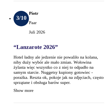
Piotr
3
/10
Paar
Juli 2026
“Lanzarote 2026”
Hotel ładny ale jedzenie nie powaliło na kolana,
niby duży wybór ale mało zmian. Wołowina
żylasta więc wszystko co z niej to odpadło na
samym starcie. Nuggetsy kupiony gotowiec -
porażka. Reszta ok, pokoje jak na zdjęciach, często
sprzątane i obsługa barów super.
Show more