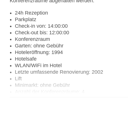
Konferenzräume abgehalten werden.
24h Rezeption
Parkplatz
Check-in von: 14:00:00
Check-out bis: 12:00:00
Konferenzraum
Garten: ohne Gebühr
Hoteleröffnung: 1994
Hotelsafe
WLAN/WiFi im Hotel
Letzte umfassende Renovierung: 2002
Lift
Minimarkt: ohne Gebühr
Anzahl der Konferenzräume: 4
Anzahl der Aufzüge: 6
Zimmerservice
Sonnenterrasse
Gesamtanzahl der Stockwerke: 4
Gesamtanzahl der Zimmer: 505