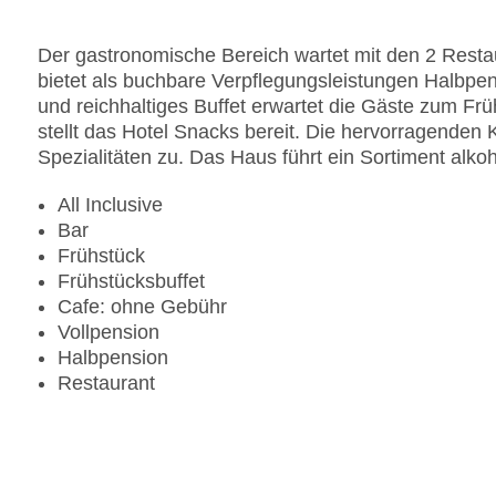
Pools:Kinderbecken, Indoor Pool, Outdoor Pool,
Zahlungsarten: Mastercard, Visa
Der gastronomische Bereich wartet mit den 2 Restau
Landeskategorie: 4 Sterne
bietet als buchbare Verpflegungsleistungen Halbpens
und reichhaltiges Buffet erwartet die Gäste zum Fr
stellt das Hotel Snacks bereit. Die hervorragenden
Spezialitäten zu. Das Haus führt ein Sortiment alkoh
All Inclusive
Bar
Frühstück
Frühstücksbuffet
Cafe: ohne Gebühr
Vollpension
Halbpension
Restaurant