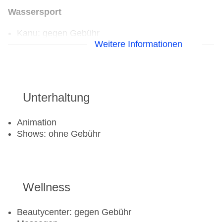
Wassersport
Kanu: gegen Gebühr
Weitere Informationen
Katamaran: gegen Gebühr
Tauchschule: gegen Gebühr
Jetski: gegen Gebühr
Segeln: gegen Gebühr
Unterhaltung
Aerobic: ohne Gebühr
Beachvolleyball
Animation
Fahrradverleih
Shows: ohne Gebühr
Fitnessraum
Tennisplatz
Wellness
Beautycenter: gegen Gebühr