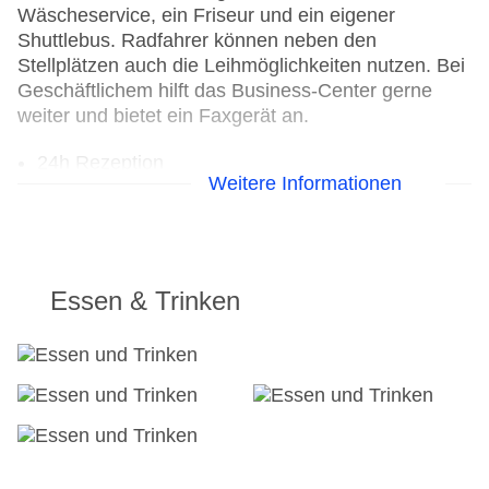
Wäscheservice, ein Friseur und ein eigener
Shuttlebus. Radfahrer können neben den
Stellplätzen auch die Leihmöglichkeiten nutzen. Bei
Geschäftlichem hilft das Business-Center gerne
weiter und bietet ein Faxgerät an.
24h Rezeption
Weitere Informationen
Parkplatz
Check-in von: 15:00:00
Check-out bis: 12:00:00
Konferenzraum
Garage: gegen Gebühr
Essen & Trinken
Garten: ohne Gebühr
Hotelsafe
WLAN/WiFi im Hotel
Lift
Anzahl der Konferenzräume: 1
Anzahl der Aufzüge: 1
Zimmerservice