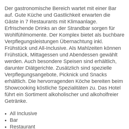
Sonnenterrasse
Gesamtanzahl der Stockwerke: 2
Der gastronomische Bereich wartet mit einer Bar
Gesamtanzahl der Zimmer: 171
auf. Gute Küche und Gastlichkeit erwarten die
Pools:Outdoor Pool, Sonnenschirme am Pool,
Gäste in 7 Restaurants mit Klimaanlage.
Liegen am Pool
Erfrischende Drinks an der Strandbar sorgen für
Zahlungsarten: American Express, Mastercard,
Wohlfühlmomente. Der Komplex bietet als buchbare
Visa
Verpflegungsleistungen Übernachtung inkl.
Landeskategorie: 5 Sterne
Frühstück und All-Inclusive. Als Mahlzeiten können
Frühstück, Mittagessen und Abendessen gewählt
werden. Auch besondere Speisen sind erhältlich,
darunter Diätgerichte. Zusätzlich sind spezielle
Verpflegungsangebote, Picknick und Snacks
erhältlich. Die hervorragenden Köche bereiten beim
Showcooking köstliche Spezialitäten zu. Das Hotel
führt ein Sortiment alkoholischer und alkoholfreier
Getränke.
All Inclusive
Bar
Restaurant