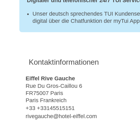
Digitaler und telefonischer 24/7 TUI Servic
Unser deutsch sprechendes TUI Kundenser
digital über die Chatfunktion der myTui Ap
Kontaktinformationen
Eiffel Rive Gauche
Rue Du Gros-Caillou 6
FR75007 Paris
Paris Frankreich
+33 +33145515151
rivegauche@hotel-eiffel.com