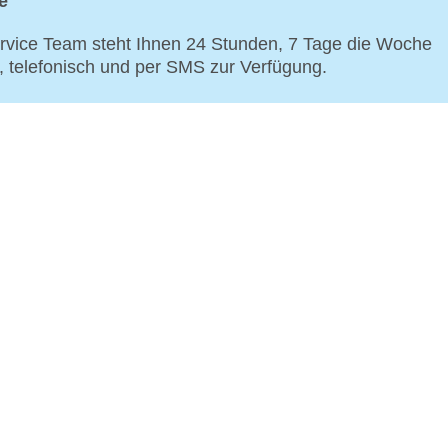
e
vice Team steht Ihnen 24 Stunden, 7 Tage die Woche
p, telefonisch und per SMS zur Verfügung.