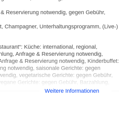
 & Reservierung notwendig, gegen Gebühr,
Sekt, Champagner, Unterhaltungsprogramm, (Live-)
aurant“: Küche: international, regional,
hlung, Anfrage & Reservierung notwendig,
Anfrage & Reservierung notwendig, Kinderbuffet:
ng notwendig, saisonale Gerichte: gegen
wendig, vegetarische Gerichte: gegen Gebühr,
vegane Gerichte: gegen Gebühr, Barzahlung,
carte, Menüwahl, gesetztes Menü, Anfrage &
Weitere Informationen
, täglich, klimatisierbar, am Strand
h, Barzahlung, pro Nutzung ab 30 USD