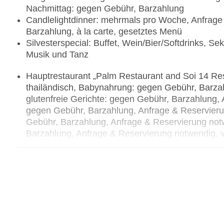
Nachmittag: gegen Gebühr, Barzahlung
Candlelightdinner: mehrmals pro Woche, Anfrage
Barzahlung, à la carte, gesetztes Menü
Silvesterspecial: Buffet, Wein/Bier/Softdrinks, 
Musik und Tanz
Hauptrestaurant „Palm Restaurant and Soi 14 Rest
thailändisch, Babynahrung: gegen Gebühr, Barza
glutenfreie Gerichte: gegen Gebühr, Barzahlung, 
gegen Gebühr, Barzahlung, Anfrage & Reservieru
Gebühr, Barzahlung, Anfrage & Reservierung not
Barzahlung, Anfrage & Reservierung notwendig, 
Anfrage & Reservierung notwendig, Buffet, à la 
Reservierung notwendig, gegen Gebühr, Barzahlung
Bar „Lobby Bar & Pool Bar“: ab 12 Jahre, täglic