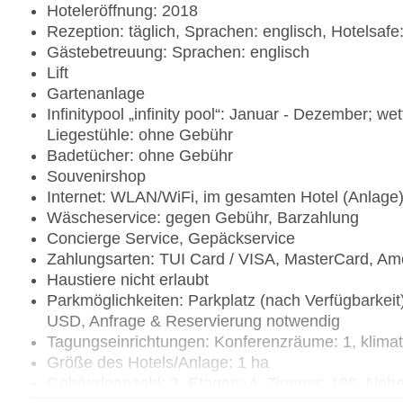
Hoteleröffnung: 2018
Rezeption: täglich, Sprachen: englisch, Hotelsaf
Gästebetreuung: Sprachen: englisch
Lift
Gartenanlage
Infinitypool „infinity pool“: Januar - Dezember; 
Liegestühle: ohne Gebühr
Badetücher: ohne Gebühr
Souvenirshop
Internet: WLAN/WiFi, im gesamten Hotel (Anlage
Wäscheservice: gegen Gebühr, Barzahlung
Concierge Service, Gepäckservice
Zahlungsarten: TUI Card / VISA, MasterCard, Am
Haustiere nicht erlaubt
Parkmöglichkeiten: Parkplatz (nach Verfügbarkeit
USD, Anfrage & Reservierung notwendig
Tagungseinrichtungen: Konferenzräume: 1, klima
Größe des Hotels/Anlage: 1 ha
Gebäudeanzahl: 3, Etagen: 4, Zimmer: 108, Ne