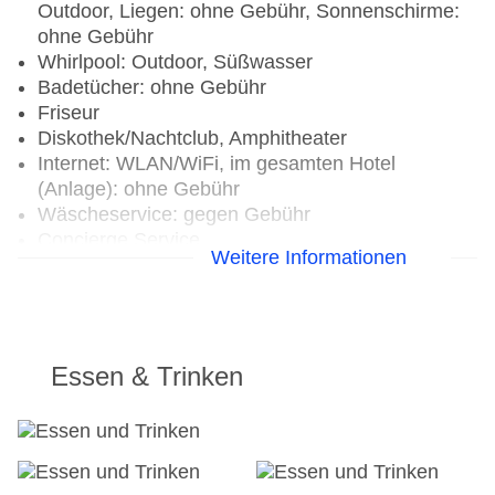
Outdoor, Liegen: ohne Gebühr, Sonnenschirme:
ohne Gebühr
Whirlpool: Outdoor, Süßwasser
Badetücher: ohne Gebühr
Friseur
Diskothek/Nachtclub, Amphitheater
Internet: WLAN/WiFi, im gesamten Hotel
(Anlage): ohne Gebühr
Wäscheservice: gegen Gebühr
Concierge Service
Weitere Informationen
Zahlungsarten: TUI Card / VISA, MasterCard,
American Express
Tagungseinrichtungen: Konferenzräume: 8
Zimmer: 486
Landeskategorie: 5 Sterne
Essen & Trinken