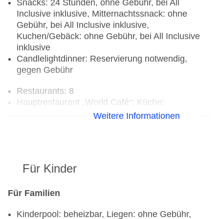
Snacks: 24 Stunden, ohne Gebühr, bei All
Inclusive inklusive, Mitternachtssnack: ohne
Gebühr, bei All Inclusive inklusive,
Kuchen/Gebäck: ohne Gebühr, bei All Inclusive
inklusive
Candlelightdinner: Reservierung notwendig,
gegen Gebühr
Restaurants: 8
Hauptrestaurant „World Café“: Küche:
international, landestypisch, glutenfreie Gerichte,
Weitere Informationen
Buffet, Reservierung nicht notwendig, täglich 24
Stunden, angemessene Kleidung erwünscht
Gourmetrestaurant „Portofino“: Küche: italienisch,
mediterran, glutenfreie Gerichte: ohne Gebühr,
Für Kinder
Anfrage notwendig, à la carte, Reservierung nicht
notwendig, mehrmals pro Woche, angemessene
Kleidung erwünscht
Für Familien
Gourmetrestaurant „Himitsu“: Küche: asiatisch,
Kinderpool: beheizbar, Liegen: ohne Gebühr,
glutenfreie Gerichte, à la carte, Reservierung