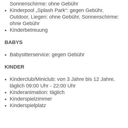
Sonnenschirme: ohne Gebühr
nicht notwendig, mehrmals pro Woche,
Kinderpool „Splash Park“: gegen Gebühr,
angemessene Kleidung erwünscht
Outdoor, Liegen: ohne Gebühr, Sonnenschirme:
Gourmetrestaurant „El Patio“: Küche:
ohne Gebühr
mexikanisch, glutenfreie Gerichte, à la carte,
Kinderbetreuung
Reservierung nicht notwendig, mehrmals pro
Woche, angemessene Kleidung erwünscht
BABYS
Gourmetrestaurant „Oceana“: Küche:
Fisch/Meeresfrüchte, glutenfreie Gerichte, à la
Babysitterservice: gegen Gebühr
carte, Reservierung nicht notwendig, mehrmals
pro Woche, angemessene Kleidung erwünscht
KINDER
Gourmetrestaurant „Bordeaux“: ab 18 Jahre,
Küche: französisch, glutenfreie Gerichte, à la
Kinderclub/Miniclub: von 3 Jahre bis 12 Jahre,
carte, Reservierung nicht notwendig, mehrmals
täglich 09:00 Uhr - 22:00 Uhr
pro Woche, angemessene Kleidung erwünscht
Kinderanimation: täglich
Gourmetrestaurant „Seaside Grill“: Küche:
Kinderspielzimmer
Fisch/Meeresfrüchte, Grillgerichte, glutenfreie
Kinderspielplatz
Gerichte, à la carte, Reservierung nicht
notwendig, mehrmals pro Woche, angemessene
Kleidung erwünscht