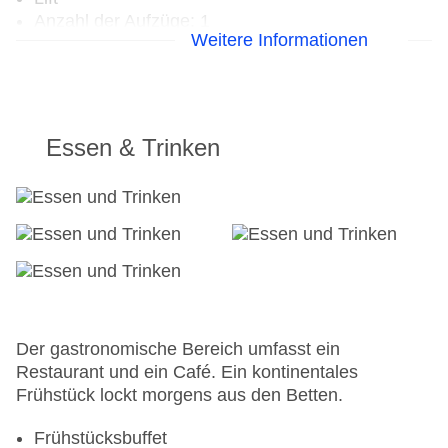
Anzahl der Aufzüge: 1
Weitere Informationen
Haustiere
Zimmerservice
Gesamtanzahl der Zimmer: 38
Zahlungsarten: American Express, Diners Club,
EC Maestro, Mastercard, Visa
Essen & Trinken
Landeskategorie: 3 Sterne
Der gastronomische Bereich umfasst ein
Restaurant und ein Café. Ein kontinentales
Frühstück lockt morgens aus den Betten.
Frühstücksbuffet