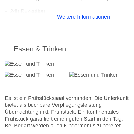
24h Rezeption
Weitere Informationen
Parkplatz
Check-in von: 14:00:00
Check-out bis: 11:00:00
Konferenzraum
Garage
Essen & Trinken
Garten
Hoteleröffnung: 1850
Hotelsafe
WLAN/WiFi im Hotel
Letzte umfassende Renovierung: 2004
Lift
Anzahl der Konferenzräume: 1
Es ist ein Frühstückssaal vorhanden. Die Unterkunft
Anzahl der Aufzüge: 1
bietet als buchbare Verpflegungsleistung
Zimmerservice
Übernachtung inkl. Frühstück. Ein kontinentales
Gesamtanzahl der Stockwerke: 6
Frühstück garantiert einen guten Start in den Tag.
Gesamtanzahl der Zimmer: 33
Bei Bedarf werden auch Kindermenüs zubereitet.
Zahlungsarten: American Express, Diners Club,