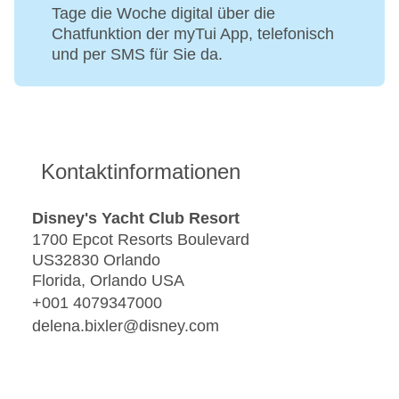
Tage die Woche digital über die
Chatfunktion der myTui App, telefonisch
und per SMS für Sie da.
Kontaktinformationen
Disney's Yacht Club Resort
1700 Epcot Resorts Boulevard
US32830 Orlando
Florida, Orlando USA
+001 4079347000
delena.bixler@disney.com