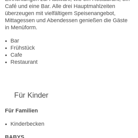
Gesamtanzahl der Zimmer: 610
Café und eine Bar. Alle drei Hauptmahlzeiten
Pools:Kinderbecken, Beheizter Außenpool, Indoor
überzeugen mit vielfältigem Speisenangebot,
Pool, Outdoor Pool, Wasserrutsche
Mittagessen und Abendessen genießen die Gäste
Zahlungsarten: American Express, Diners Club,
in Menüform.
Mastercard, Visa
Landeskategorie: 4 Sterne
Bar
Frühstück
Cafe
Restaurant
Für Kinder
Für Familien
Kinderbecken
BABYS