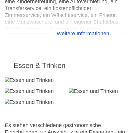
eine Kinderbetreuung, eine Autovermietung, ein
Transferservice, ein kostenpflichtiger
Zimmerservice, ein Wäscheservice, ein Friseur,
eine Münzwäscherei und ein eigener Shuttlebus.
Zur Erkundung der Umgebung bietet ein
Weitere Informationen
Fahrradverleih die notwendige Ausrüstung.
24h Rezeption
Parkplatz
Check-in von: 00:00:00
Essen & Trinken
Check-out bis: 00:00:00
Hoteleröffnung: 1990
Hotelsafe
WLAN/WiFi im Hotel
Lift
Minimarkt
Anzahl der Aufzüge: 1
Haustiere
Zimmerservice: gegen Gebühr
Es stehen verschiedene gastronomische
Gesamtanzahl der Stockwerke: 5
Einrichtungen zur Auswahl, wie ein Restaurant, ein