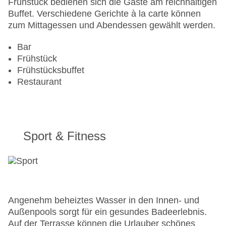
Frühstück bedienen sich die Gäste am reichhaltigen
Gesamtanzahl der Zimmer: 96
Buffet. Verschiedene Gerichte à la carte können
Pools:Beheizter Außenpool, Indoor Pool, Outdoor
zum Mittagessen und Abendessen gewählt werden.
Pool
Zahlungsarten: American Express, Diners Club,
Bar
EC Maestro, Mastercard, Visa
Frühstück
Landeskategorie: 4 Sterne
Frühstücksbuffet
Restaurant
Sport & Fitness
Angenehm beheiztes Wasser in den Innen- und
Außenpools sorgt für ein gesundes Badeerlebnis.
Auf der Terrasse können die Urlauber schönes