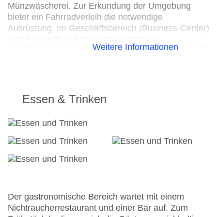
Münzwäscherei. Zur Erkundung der Umgebung
bietet ein Fahrradverleih die notwendige
Ausrüstung. Im Geschäftsbereich (Business-Center)
sind Faxgerät und Projektor vorhanden.
Weitere Informationen
24h Rezeption
Parkplatz: gegen Gebühr
Check-in von: 15:00:00
Check-out bis: 11:00:00
Essen & Trinken
Konferenzraum
Garage
Hoteleröffnung: 1991
Hotelsafe
WLAN/WiFi im Hotel
Letzte umfassende Renovierung: 2015
Lift
Anzahl der Konferenzräume: 1
Anzahl der Aufzüge: 1
Der gastronomische Bereich wartet mit einem
Zimmerservice: gegen Gebühr
Nichtraucherrestaurant und einer Bar auf. Zum
Gesamtanzahl der Stockwerke: 8