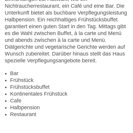
Zahlungsarten: American Express, Diners Club,
Nichtraucherrestaurant, ein Café und eine Bar. Die
EC Maestro, Mastercard, Visa
Unterkunft bietet als buchbare Verpflegungsleistung
Landeskategorie: 4 Sterne
Halbpension. Ein reichhaltiges Frühstücksbuffet
garantiert einen guten Start in den Tag. Mittags gibt
es die Wahl zwischen Buffet, à la carte und Menü
und abends zwischen à la carte und Menü.
Diätgerichte und vegetarische Gerichte werden auf
Wunsch zubereitet. Darüber hinaus stellt das Haus
spezielle Verpflegungsangebote bereit.
Bar
Frühstück
Frühstücksbuffet
Kontinentales Frühstück
Cafe
Halbpension
Restaurant