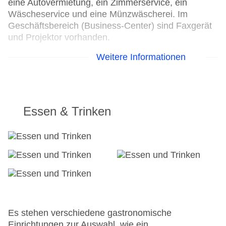
eine Autovermietung, ein Zimmerservice, ein
Wäscheservice und eine Münzwäscherei. Im
Geschäftsbereich (Business-Center) sind Faxgerät
und Projektor vorhanden.
Weitere Informationen
24h Rezeption
Parkplatz
Check-in von: 15:00:00
Check-out bis: 11:00:00
Konferenzraum
Essen & Trinken
Garage
Hotelsafe
WLAN/WiFi im Hotel
Letzte umfassende Renovierung: 2004
Lift
Anzahl der Aufzüge: 1
Haustiere: gegen Gebühr
Zimmerservice
Gesamtanzahl der Stockwerke: 10
Es stehen verschiedene gastronomische
Gesamtanzahl der Zimmer: 390
Einrichtungen zur Auswahl, wie ein