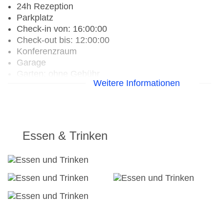
24h Rezeption
Parkplatz
Check-in von: 16:00:00
Check-out bis: 12:00:00
Konferenzraum
Garage
Garten: ohne Gebühr
Weitere Informationen
WLAN/WiFi im Hotel
Lift
Anzahl der Konferenzräume: 1
Anzahl der Aufzüge: 1
Haustiere
Essen & Trinken
Zimmerservice
Gesamtanzahl der Zimmer: 50
Pools:Outdoor Pool, Liegen am Pool
Zahlungsarten: Mastercard, Visa
Landeskategorie: 4 Sterne