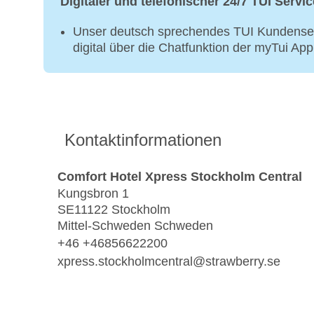
Digitaler und telefonischer 24/7 TUI Servic
Unser deutsch sprechendes TUI Kundenser
digital über die Chatfunktion der myTui Ap
Kontaktinformationen
Comfort Hotel Xpress Stockholm Central
Kungsbron 1
SE11122 Stockholm
Mittel-Schweden Schweden
+46 +46856622200
xpress.stockholmcentral@strawberry.se