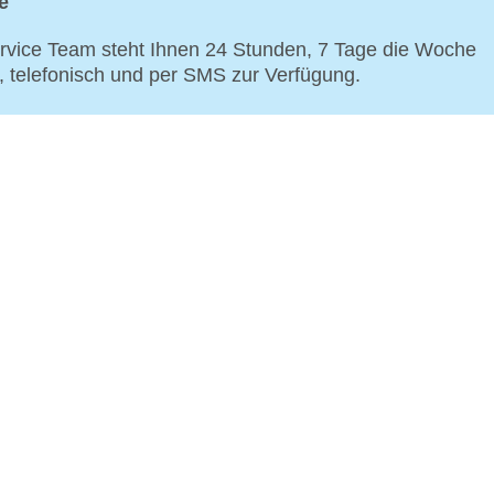
e
vice Team steht Ihnen 24 Stunden, 7 Tage die Woche
p, telefonisch und per SMS zur Verfügung.