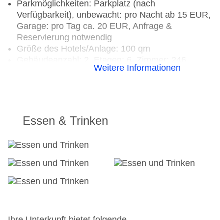
Parkmöglichkeiten: Parkplatz (nach
Verfügbarkeit), unbewacht: pro Nacht ab 15 EUR,
Garage: pro Tag ca. 20 EUR, Anfrage &
Reservierung notwendig
Größe des Hotels/Anlage: 100 qm
Gebäudeanzahl: 2, Etagen: 6, Zimmer: 246
Weitere Informationen
Landeskategorie: keine Sterneklassifizierung
Essen & Trinken
Ihre Unterkunft bietet folgende