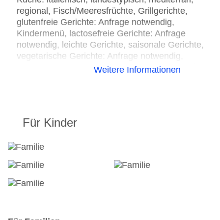
regional, Fisch/Meeresfrüchte, Grillgerichte,
glutenfreie Gerichte: Anfrage notwendig,
Kindermenü, lactosefreie Gerichte: Anfrage
notwendig, leichte Gerichte, saisonale Gerichte,
vegetarische Gerichte: Anfrage notwendig,
vegane Gerichte: Anfrage notwendig, Buffet, à la
Weitere Informationen
carte, Menüwahl, zwei Essenszeiten am Abend,
mit Terrasse, Kinderhochstuhl, angemessene
Kleidung erwünscht
Bars & mehr: 4
Für Kinder
Loungebar
Strandbar
Café
Patisserie