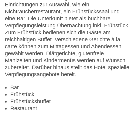
Gesamtanzahl der Stockwerke: 5
Einrichtungen zur Auswahl, wie ein
Gesamtanzahl der Zimmer: 135
Nichtraucherrestaurant, ein Frühstückssaal und
Pools:Indoor Pool, Outdoor Pool
eine Bar. Die Unterkunft bietet als buchbare
Zahlungsarten: American Express, Diners Club,
Verpflegungsleistung Übernachtung inkl. Frühstück.
EC Maestro, Mastercard, Visa
Zum Frühstück bedienen sich die Gäste am
Landeskategorie: 4 Sterne
reichhaltigen Buffet. Verschiedene Gerichte à la
carte können zum Mittagessen und Abendessen
gewählt werden. Diätgerichte, glutenfreie
Mahlzeiten und Kindermenüs werden auf Wunsch
zubereitet. Darüber hinaus stellt das Hotel spezielle
Verpflegungsangebote bereit.
Bar
Frühstück
Frühstücksbuffet
Restaurant