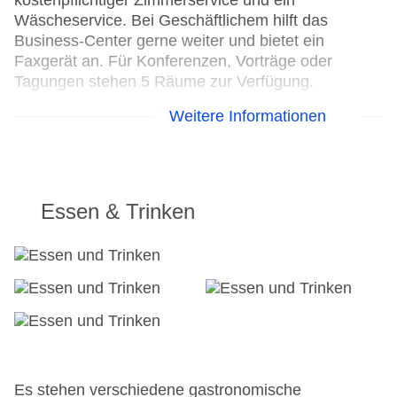
kostenpflichtiger Zimmerservice und ein
Wäscheservice. Bei Geschäftlichem hilft das
Business-Center gerne weiter und bietet ein
Faxgerät an. Für Konferenzen, Vorträge oder
Tagungen stehen 5 Räume zur Verfügung.
Weitere Informationen
24h Rezeption
Parkplatz: gegen Gebühr
Check-in von: 15:00:00
Check-out bis: 11:00:00
Konferenzraum
Essen & Trinken
Garage: gegen Gebühr
Hoteleröffnung: 1858
Hotelsafe
WLAN/WiFi im Hotel
Letzte umfassende Renovierung: 2012
Lift
Anzahl der Konferenzräume: 5
Anzahl der Aufzüge: 1
Zimmerservice: gegen Gebühr
Es stehen verschiedene gastronomische