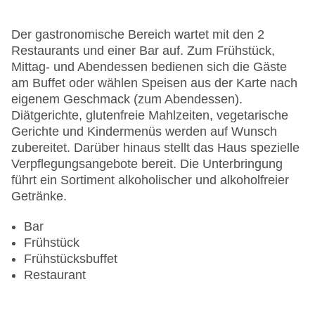
Zimmerservice: gegen Gebühr
Gesamtanzahl der Stockwerke: 12
Der gastronomische Bereich wartet mit den 2
Gesamtanzahl der Zimmer: 382
Restaurants und einer Bar auf. Zum Frühstück,
Pools:Indoor Pool
Mittag- und Abendessen bedienen sich die Gäste
Zahlungsarten: American Express, Diners Club,
am Buffet oder wählen Speisen aus der Karte nach
EC Maestro, Mastercard, Visa
eigenem Geschmack (zum Abendessen).
Landeskategorie: 4 Sterne
Diätgerichte, glutenfreie Mahlzeiten, vegetarische
Gerichte und Kindermenüs werden auf Wunsch
zubereitet. Darüber hinaus stellt das Haus spezielle
Verpflegungsangebote bereit. Die Unterbringung
führt ein Sortiment alkoholischer und alkoholfreier
Getränke.
Bar
Frühstück
Frühstücksbuffet
Restaurant