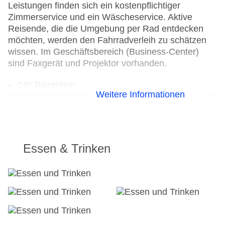
Leistungen finden sich ein kostenpflichtiger
Zimmerservice und ein Wäscheservice. Aktive
Reisende, die die Umgebung per Rad entdecken
möchten, werden den Fahrradverleih zu schätzen
wissen. Im Geschäftsbereich (Business-Center)
sind Faxgerät und Projektor vorhanden.
24h Rezeption
Weitere Informationen
Parkplatz
Check-in von: 15:00:00
Check-out bis: 12:00:00
Konferenzraum
Garage
Essen & Trinken
Hoteleröffnung: 2001
Hotelsafe
WLAN/WiFi im Hotel
Lift
Anzahl der Konferenzräume: 1
Anzahl der Aufzüge: 1
Haustiere auf Anfrage: gegen Gebühr